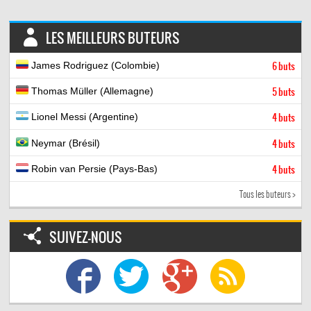
LES MEILLEURS BUTEURS
James Rodriguez (Colombie)
6 buts
Thomas Müller (Allemagne)
5 buts
Lionel Messi (Argentine)
4 buts
Neymar (Brésil)
4 buts
Robin van Persie (Pays-Bas)
4 buts
Tous les buteurs >
SUIVEZ-NOUS