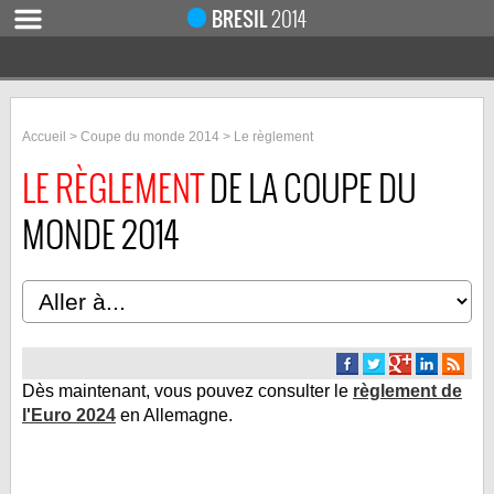
BRESIL
2014
ACCUEIL
Accueil
>
Coupe du monde 2014
> Le règlement
ACTUALITÉ
LE RÈGLEMENT
DE LA COUPE DU
COUPE DU MONDE 2019
MONDE 2014
MONDIAL 2014
CALENDRIER / RÉSULTATS
QUARTS DE FINALE
DEMI-FINALES
CLASSEMENTS
Dès maintenant, vous pouvez consulter le
règlement de
LES BUTEURS
l'Euro 2024
en Allemagne.
HOMME DU MATCH
LES 32 ÉQUIPES