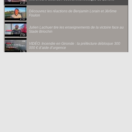
2:10
Découvrez les réactions de Benjamin Lorain et Jérôme
Foulon
2:57
Julien Lachuer tire les enseignements de la victoire face au
Stade Briochin
2:55
VIDÉO. Incendie en Gironde : la préfecture débloque 300
000 € d’aide d’urgence
1:34
Islande : expulsion et interdiction de retour pour 21 militants
anti-chasse à la baleine
1:32
VIDÉO. Éclipse : une baisse temporaire de la production
d’électricité solaire attendue en Europe
1:48