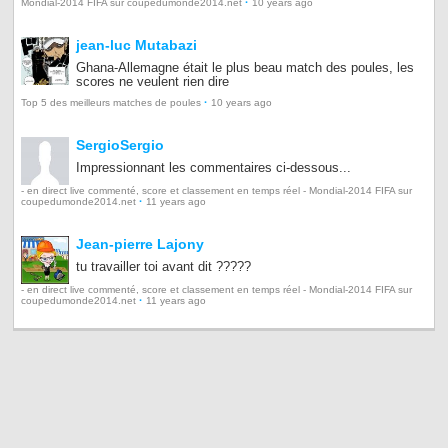
·
Mondial-2014 FIFA sur coupedumonde2014.net
10 years ago
jean-luc Mutabazi
Ghana-Allemagne était le plus beau match des poules, les
scores ne veulent rien dire
·
Top 5 des meilleurs matches de poules
10 years ago
SergioSergio
Impressionnant les commentaires ci-dessous...
- en direct live commenté, score et classement en temps réel - Mondial-2014 FIFA sur
·
coupedumonde2014.net
11 years ago
Jean-pierre Lajony
tu travailler toi avant dit ?????
- en direct live commenté, score et classement en temps réel - Mondial-2014 FIFA sur
·
coupedumonde2014.net
11 years ago