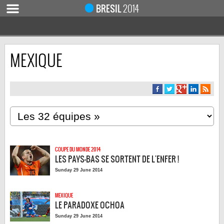
BRESIL
2014
MEXIQUE
ACCUEIL
ACTUALITÉ
COUPE DU MONDE 2019
MONDIAL 2014
CALENDRIER / RÉSULTATS
QUARTS DE FINALE
COUPE DU MONDE 2014
DEMI-FINALES
LES PAYS-BAS SE SORTENT DE L'ENFER !
CLASSEMENTS
Sunday 29 June 2014
LES BUTEURS
MEXIQUE
HOMME DU MATCH
LE PARADOXE OCHOA
LES 32 ÉQUIPES
Sunday 29 June 2014