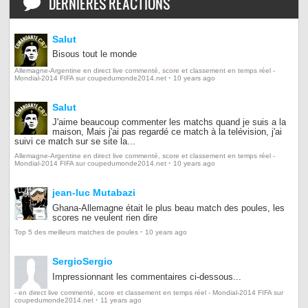
DERNIÈRES RÉACTIONS
Salut
Bisous tout le monde
Allemagne-Argentine en direct live commenté, score et classement en temps réel -
·
Mondial-2014 FIFA sur coupedumonde2014.net
10 years ago
Salut
J'aime beaucoup commenter les matchs quand je suis a la
maison, Mais j'ai pas regardé ce match à la telévision, j'ai
suivi ce match sur se site la...
Allemagne-Argentine en direct live commenté, score et classement en temps réel -
·
Mondial-2014 FIFA sur coupedumonde2014.net
10 years ago
jean-luc Mutabazi
Ghana-Allemagne était le plus beau match des poules, les
scores ne veulent rien dire
·
Top 5 des meilleurs matches de poules
10 years ago
SergioSergio
Impressionnant les commentaires ci-dessous...
- en direct live commenté, score et classement en temps réel - Mondial-2014 FIFA sur
·
coupedumonde2014.net
11 years ago