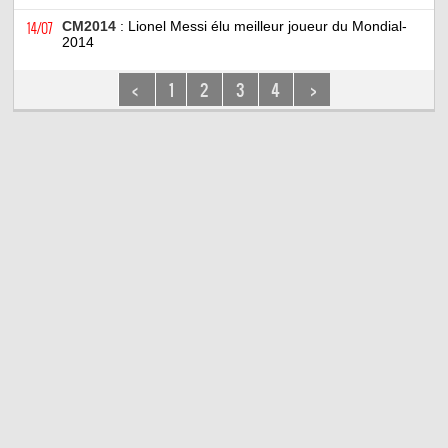
14/07
CM2014
: Lionel Messi élu meilleur joueur du Mondial-
2014
<
1
2
3
4
>