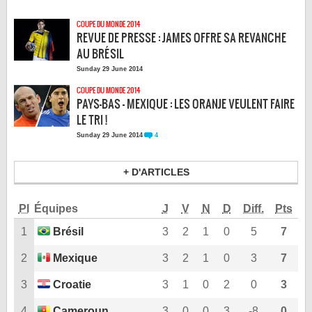
LE RÈGLEMENT
COUPE DU MONDE 2014
LES STADES
REVUE DE PRESSE : JAMES OFFRE SA REVANCHE
AU BRÉSIL
QUALIFICATIONS
Sunday 29 June 2014
HISTORIQUE
COUPE DU MONDE 2014
COUPE DES CONFÉDÉRATIONS
PAYS-BAS - MEXIQUE : LES ORANJE VEULENT FAIRE
LE TRI !
4
Sunday 29 June 2014
+ D'ARTICLES
Pl
Équipes
J
V
N
D
Diff.
Pts
1
Brésil
3
2
1
0
5
7
2
Mexique
3
2
1
0
3
7
3
Croatie
3
1
0
2
0
3
4
Cameroun
3
0
0
3
-8
0