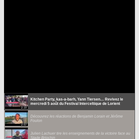
Kitchen Party, kas-a-barh, Yann Tiersen… Revivez le
mercredi 5 août du Festival Interceltique de Lorient
2:10
Découvrez les réactions de Benjamin Lorain et Jérôme
Foulon
2:57
Julien Lachuer tire les enseignements de la victoire face au
Stade Briochin