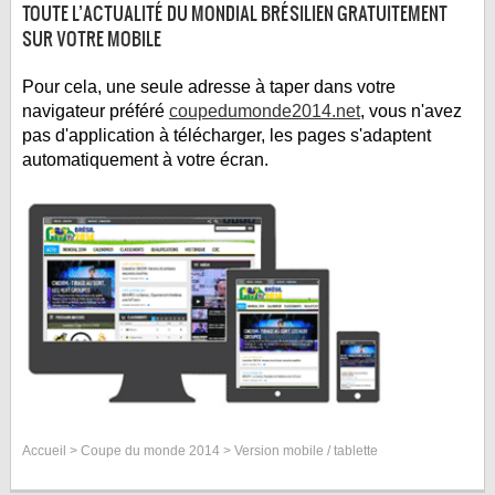
TOUTE L’ACTUALITÉ DU MONDIAL BRÉSILIEN GRATUITEMENT
LE RÈGLEMENT
SUR VOTRE MOBILE
LES STADES
Pour cela, une seule adresse à taper dans votre
QUALIFICATIONS
navigateur préféré
coupedumonde2014.net
, vous n'avez
HISTORIQUE
pas d'application à télécharger, les pages s'adaptent
automatiquement à votre écran.
COUPE DES CONFÉDÉRATIONS
Accueil
>
Coupe du monde 2014
> Version mobile / tablette