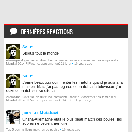
DERNIÈRES RÉACTIONS
Salut
Bisous tout le monde
Allemagne-Argentine en direct live commenté, score et classement en temps réel -
·
Mondial-2014 FIFA sur coupedumonde2014.net
10 years ago
Salut
J'aime beaucoup commenter les matchs quand je suis a la
maison, Mais j'ai pas regardé ce match à la telévision, j'ai
suivi ce match sur se site la...
Allemagne-Argentine en direct live commenté, score et classement en temps réel -
·
Mondial-2014 FIFA sur coupedumonde2014.net
10 years ago
jean-luc Mutabazi
Ghana-Allemagne était le plus beau match des poules, les
scores ne veulent rien dire
·
Top 5 des meilleurs matches de poules
10 years ago