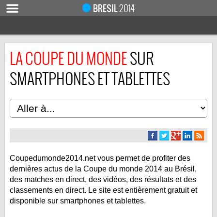
BRESIL
2014
LA COUPE DU MONDE
SUR
ACCUEIL
ACTUALITÉ
SMARTPHONES ET TABLETTES
COUPE DU MONDE 2019
MONDIAL 2014
CALENDRIER / RÉSULTATS
QUARTS DE FINALE
DEMI-FINALES
Coupedumonde2014.net vous permet de profiter des
CLASSEMENTS
dernières actus de la Coupe du monde 2014 au Brésil,
LES BUTEURS
des matches en direct, des vidéos, des résultats et des
classements en direct. Le site est entièrement gratuit et
HOMME DU MATCH
disponible sur smartphones et tablettes.
LES 32 ÉQUIPES