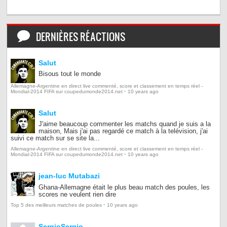
DERNIÈRES RÉACTIONS
Salut
Bisous tout le monde
Allemagne-Argentine en direct live commenté, score et classement en temps réel -
·
Mondial-2014 FIFA sur coupedumonde2014.net
10 years ago
Salut
J'aime beaucoup commenter les matchs quand je suis a la
maison, Mais j'ai pas regardé ce match à la telévision, j'ai
suivi ce match sur se site la...
Allemagne-Argentine en direct live commenté, score et classement en temps réel -
·
Mondial-2014 FIFA sur coupedumonde2014.net
10 years ago
jean-luc Mutabazi
Ghana-Allemagne était le plus beau match des poules, les
scores ne veulent rien dire
·
Top 5 des meilleurs matches de poules
10 years ago
SergioSergio