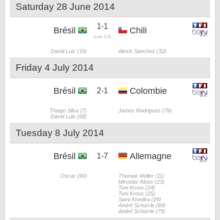
Saturday 28 June 2014
1-1
Brésil
Chili
(t.a.b. 3-2)
David Luiz (18)
Alexis Sanchez (32)
Friday 4 July 2014
Brésil
Colombie
2-1
Thiago Silva (7)
James Rodriguez (79)
David Luiz (68)
Tuesday 8 July 2014
Brésil
Allemagne
1-7
Oscar (90)
Thomas Müller (11)
Miroslav Klose (23)
Toni Kroos (24)
Toni Kroos (25)
Sami Khedira (29)
André Schürrle (69)
André Schürrle (79)