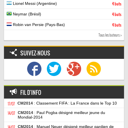
Lionel Messi (Argentine)
4 buts
Neymar (Brésil)
4 buts
Robin van Persie (Pays-Bas)
4 buts
Tous les buteurs >
SUIVEZ-NOUS
FIL D'INFO
17/07
CM2014
: Classement FIFA : La France dans le Top 10
14/07
CM2014
: Paul Pogba désigné meilleur jeune du
Mondial-2014
14/07
CM2014
: Manuel Neuer désigné meilleur gardien de