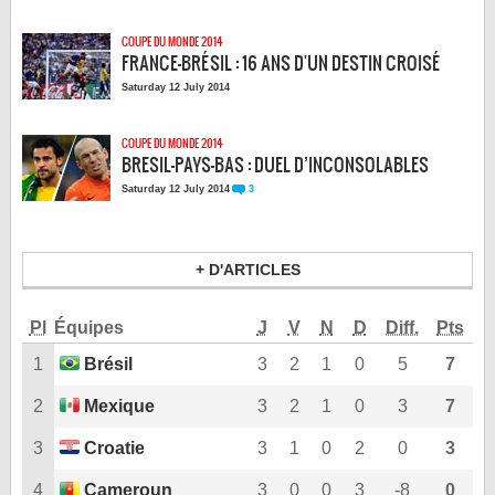
LE RÈGLEMENT
COUPE DU MONDE 2014
LES STADES
FRANCE-BRÉSIL : 16 ANS D'UN DESTIN CROISÉ
QUALIFICATIONS
Saturday 12 July 2014
HISTORIQUE
COUPE DU MONDE 2014
COUPE DES CONFÉDÉRATIONS
BRESIL-PAYS-BAS : DUEL D’INCONSOLABLES
3
Saturday 12 July 2014
+ D'ARTICLES
Pl
Équipes
J
V
N
D
Diff.
Pts
1
Brésil
3
2
1
0
5
7
2
Mexique
3
2
1
0
3
7
3
Croatie
3
1
0
2
0
3
4
Cameroun
3
0
0
3
-8
0