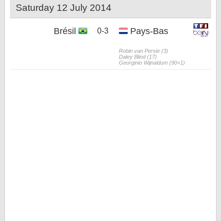
Saturday 12 July 2014
Brésil
Pays-Bas
0-3
Robin van Persie (3)
Daley Blind (17)
Georginio Wijnaldum (90+1)