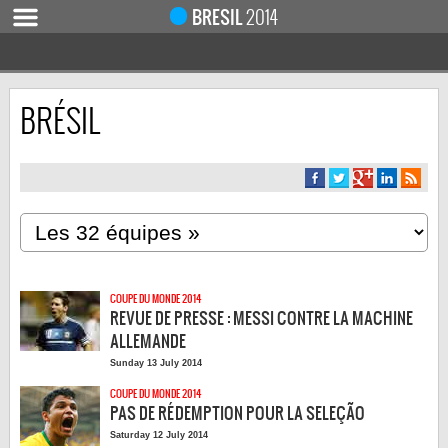
BRESIL
2014
BRÉSIL
ACCUEIL
ACTUALITÉ
COUPE DU MONDE 2019
MONDIAL 2014
CALENDRIER / RÉSULTATS
QUARTS DE FINALE
COUPE DU MONDE 2014
DEMI-FINALES
REVUE DE PRESSE : MESSI CONTRE LA MACHINE
CLASSEMENTS
ALLEMANDE
Sunday 13 July 2014
LES BUTEURS
COUPE DU MONDE 2014
HOMME DU MATCH
PAS DE RÉDEMPTION POUR LA SELEÇÃO
LES 32 ÉQUIPES
Saturday 12 July 2014