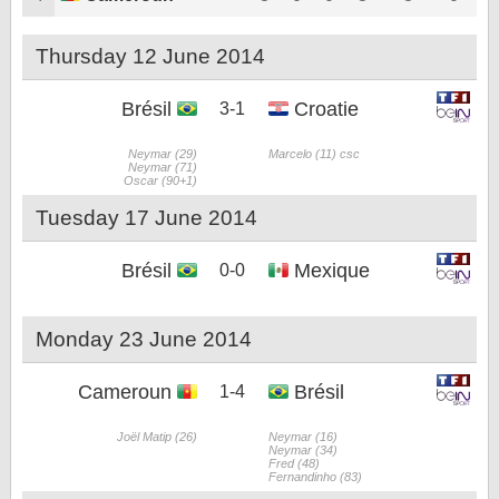
Thursday 12 June 2014
Brésil
Croatie
3-1
Neymar (29)
Marcelo (11) csc
Neymar (71)
Oscar (90+1)
Tuesday 17 June 2014
Brésil
Mexique
0-0
Monday 23 June 2014
Cameroun
Brésil
1-4
Joël Matip (26)
Neymar (16)
Neymar (34)
Fred (48)
Fernandinho (83)