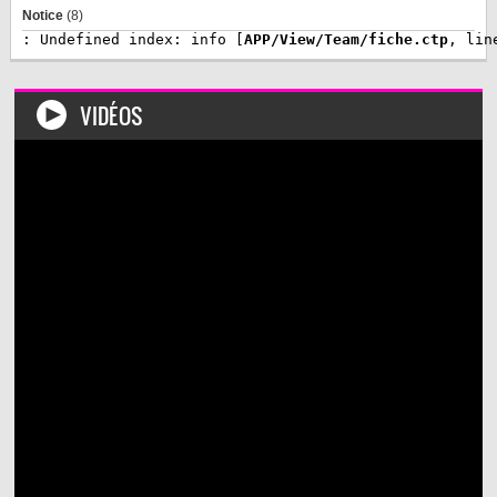
Notice
 (8)
: Undefined index: info [
APP/View/Team/fiche.ctp
, lin
VIDÉOS