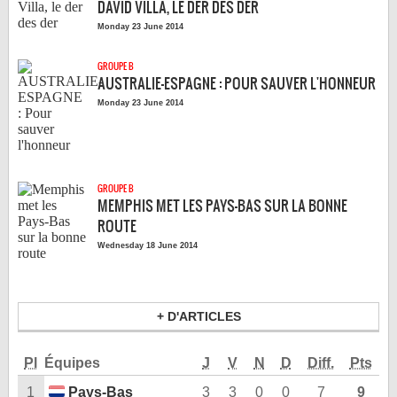
DAVID VILLA, LE DER DES DER
LE RÈGLEMENT
Monday 23 June 2014
LES STADES
GROUPE B
QUALIFICATIONS
AUSTRALIE-ESPAGNE : POUR SAUVER L'HONNEUR
HISTORIQUE
Monday 23 June 2014
COUPE DES CONFÉDÉRATIONS
GROUPE B
MEMPHIS MET LES PAYS-BAS SUR LA BONNE
ROUTE
Wednesday 18 June 2014
+ D'ARTICLES
Pl
Équipes
J
V
N
D
Diff.
Pts
1
Pays-Bas
3
3
0
0
7
9