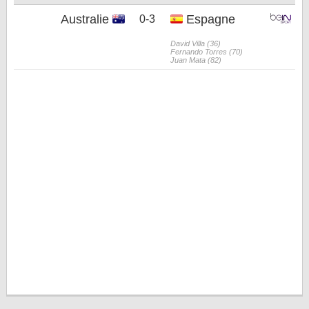
Australie
Espagne
0-3
David Villa (36)
Fernando Torres (70)
Juan Mata (82)