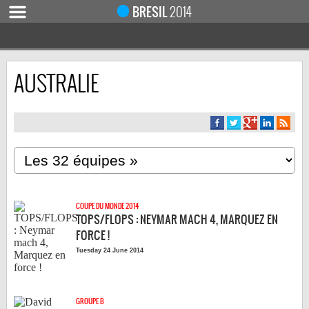
BRESIL
2014
AUSTRALIE
ACCUEIL
ACTUALITÉ
COUPE DU MONDE 2019
MONDIAL 2014
CALENDRIER / RÉSULTATS
QUARTS DE FINALE
COUPE DU MONDE 2014
DEMI-FINALES
TOPS/FLOPS : NEYMAR MACH 4, MARQUEZ EN
CLASSEMENTS
FORCE !
Tuesday 24 June 2014
LES BUTEURS
HOMME DU MATCH
LES 32 ÉQUIPES
GROUPE B