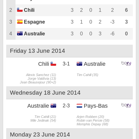
2
Chili
3
2
0
1
2
6
3
Espagne
3
1
0
2
-3
3
4
Australie
3
0
0
3
-6
0
Friday 13 June 2014
Chili
Australie
3-1
Alexis Sanchez (11)
Tim Cahill (35)
Jorge Valdìvia (13)
Jean Beausejour (90+2)
Wednesday 18 June 2014
Australie
Pays-Bas
2-3
Tim Cahill (21)
Arjen Robben (20)
Mile Jedinak (54)
Robin van Persie (58)
Memphis Depay (68)
Monday 23 June 2014