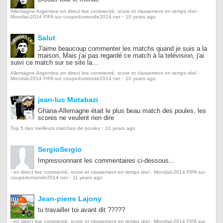
Allemagne-Argentine en direct live commenté, score et classement en temps réel -
·
Mondial-2014 FIFA sur coupedumonde2014.net
10 years ago
Salut
J'aime beaucoup commenter les matchs quand je suis a la
maison, Mais j'ai pas regardé ce match à la telévision, j'ai
suivi ce match sur se site la...
Allemagne-Argentine en direct live commenté, score et classement en temps réel -
·
Mondial-2014 FIFA sur coupedumonde2014.net
10 years ago
jean-luc Mutabazi
Ghana-Allemagne était le plus beau match des poules, les
scores ne veulent rien dire
·
Top 5 des meilleurs matches de poules
10 years ago
SergioSergio
Impressionnant les commentaires ci-dessous...
- en direct live commenté, score et classement en temps réel - Mondial-2014 FIFA sur
·
coupedumonde2014.net
11 years ago
Jean-pierre Lajony
tu travailler toi avant dit ?????
- en direct live commenté, score et classement en temps réel - Mondial-2014 FIFA sur