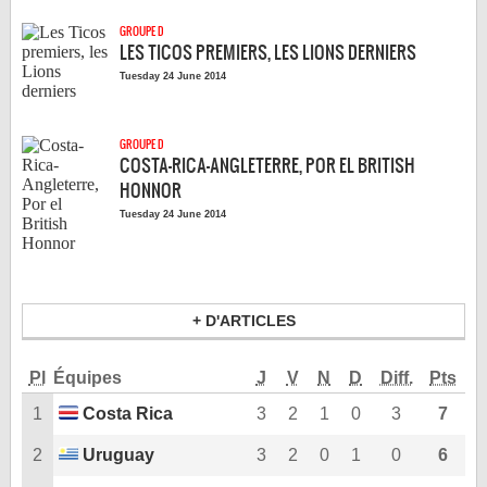
LE RÈGLEMENT
GROUPE D
LES TICOS PREMIERS, LES LIONS DERNIERS
LES STADES
Tuesday 24 June 2014
QUALIFICATIONS
HISTORIQUE
GROUPE D
COUPE DES CONFÉDÉRATIONS
COSTA-RICA-ANGLETERRE, POR EL BRITISH
HONNOR
Tuesday 24 June 2014
+ D'ARTICLES
Pl
Équipes
J
V
N
D
Diff.
Pts
1
Costa Rica
3
2
1
0
3
7
2
Uruguay
3
2
0
1
0
6