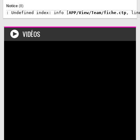
Notice
 (8)
: Undefined index: info [
APP/View/Team/fiche.ctp
, lin
VIDÉOS