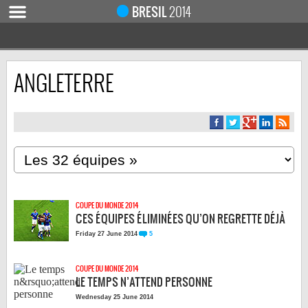
BRESIL
2014
ANGLETERRE
ACCUEIL
ACTUALITÉ
COUPE DU MONDE 2019
MONDIAL 2014
CALENDRIER / RÉSULTATS
QUARTS DE FINALE
COUPE DU MONDE 2014
DEMI-FINALES
CES ÉQUIPES ÉLIMINÉES QU’ON REGRETTE DÉJÀ
CLASSEMENTS
5
Friday 27 June 2014
LES BUTEURS
COUPE DU MONDE 2014
HOMME DU MATCH
LE TEMPS N’ATTEND PERSONNE
LES 32 ÉQUIPES
Wednesday 25 June 2014