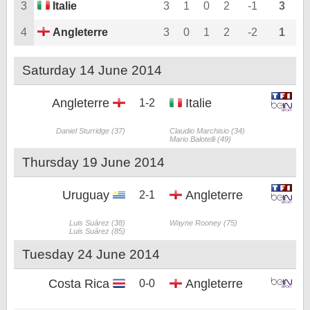
3
Italie
3
1
0
2
-1
3
4
Angleterre
3
0
1
2
-2
1
Saturday 14 June 2014
Angleterre
Italie
1-2
Daniel Sturridge (37)
Claudio Marchisio (34)
Mario Balotelli (49)
Thursday 19 June 2014
Uruguay
Angleterre
2-1
Luis Suárez (38)
Wayne Rooney (75)
Luis Suárez (85)
Tuesday 24 June 2014
Costa Rica
Angleterre
0-0