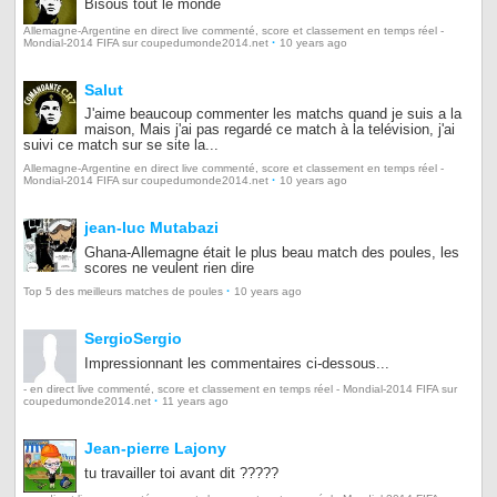
Bisous tout le monde
Allemagne-Argentine en direct live commenté, score et classement en temps réel -
·
Mondial-2014 FIFA sur coupedumonde2014.net
10 years ago
Salut
J'aime beaucoup commenter les matchs quand je suis a la
maison, Mais j'ai pas regardé ce match à la telévision, j'ai
suivi ce match sur se site la...
Allemagne-Argentine en direct live commenté, score et classement en temps réel -
·
Mondial-2014 FIFA sur coupedumonde2014.net
10 years ago
jean-luc Mutabazi
Ghana-Allemagne était le plus beau match des poules, les
scores ne veulent rien dire
·
Top 5 des meilleurs matches de poules
10 years ago
SergioSergio
Impressionnant les commentaires ci-dessous...
- en direct live commenté, score et classement en temps réel - Mondial-2014 FIFA sur
·
coupedumonde2014.net
11 years ago
Jean-pierre Lajony
tu travailler toi avant dit ?????