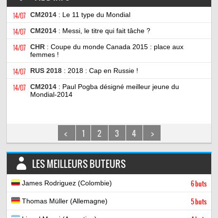
14/07
CM2014
: Le 11 type du Mondial
14/07
CM2014
: Messi, le titre qui fait tâche ?
14/07
CHR
: Coupe du monde Canada 2015 : place aux
femmes !
14/07
RUS 2018
: 2018 : Cap en Russie !
14/07
CM2014
: Paul Pogba désigné meilleur jeune du
Mondial-2014
<
1
2
3
4
>
LES MEILLEURS BUTEURS
James Rodriguez (Colombie)
6 buts
Thomas Müller (Allemagne)
5 buts