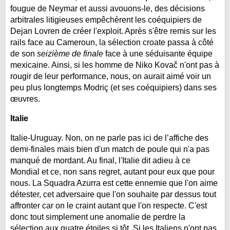
fougue de Neymar et aussi avouons-le, des décisions
arbitrales litigieuses empêchèrent les coéquipiers de
Dejan Lovren de créer l'exploit. Après s'être remis sur les
rails face au Cameroun, la sélection croate passa à côté
de son
seizième de finale
face à une séduisante équipe
mexicaine. Ainsi, si les homme de Niko Kovač n'ont pas à
rougir de leur performance, nous, on aurait aimé voir un
peu plus longtemps Modriç (et ses coéquipiers) dans ses
œuvres.
Italie
Italie-Uruguay. Non, on ne parle pas ici de l’affiche des
demi-finales mais bien d'un match de poule qui n'a pas
manqué de mordant. Au final, l'Italie dit adieu à ce
Mondial et ce, non sans regret, autant pour eux que pour
nous. La Squadra Azurra est cette ennemie que l'on aime
détester, cet adversaire que l'on souhaite par dessus tout
affronter car on le craint autant que l'on respecte. C'est
donc tout simplement une anomalie de perdre la
sélection aux quatre étoiles si tôt. Si les Italiens n'ont pas