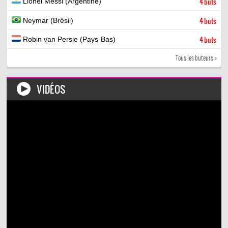
Lionel Messi (Argentine)
4 buts
Neymar (Brésil)
4 buts
Robin van Persie (Pays-Bas)
4 buts
Tous les buteurs >
VIDÉOS