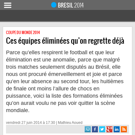
BRESIL
2014
COUPE DU MONDE 2014
ACCUEIL
Ces équipes éliminées qu’on regrette déjà
ACTUALITÉ
Parce qu’elles respirent le football et que leur
COUPE DU MONDE 2019
élimination est une anomalie, parce que malgré
MONDIAL 2014
trois matches seulement disputés au Brésil, elle
CALENDRIER / RÉSULTATS
nous ont procuré émerveillement et joie et parce
qu’en leur absence au second tour, les huitièmes
QUARTS DE FINALE
de finale ont moins l’allure de chocs en
DEMI-FINALES
puissance, voici la liste des formations éliminées
CLASSEMENTS
qu’on aurait voulu ne pas voir quitter la scène
mondiale.
LES BUTEURS
HOMME DU MATCH
vendredi 27 juin 2014 à 17:30
|
Mathieu Aoued
LES 32 ÉQUIPES