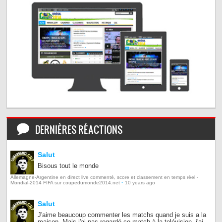
DERNIÈRES RÉACTIONS
Salut
Bisous tout le monde
Allemagne-Argentine en direct live commenté, score et classement en temps réel -
·
Mondial-2014 FIFA sur coupedumonde2014.net
10 years ago
Salut
J'aime beaucoup commenter les matchs quand je suis a la