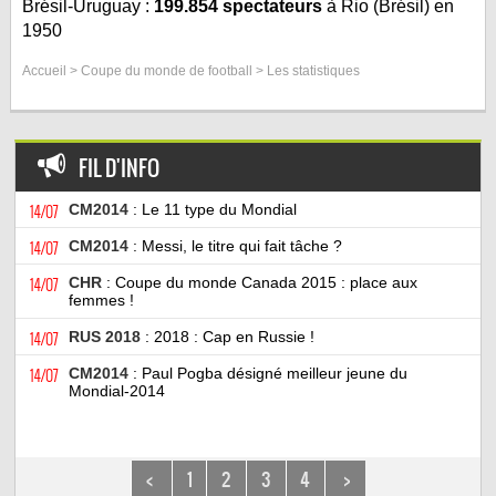
Brésil-Uruguay :
199.854 spectateurs
à Rio (Brésil) en
1950
Accueil
>
Coupe du monde de football
> Les statistiques
FIL D'INFO
14/07
CM2014
: Le 11 type du Mondial
14/07
CM2014
: Messi, le titre qui fait tâche ?
14/07
CHR
: Coupe du monde Canada 2015 : place aux
femmes !
14/07
RUS 2018
: 2018 : Cap en Russie !
14/07
CM2014
: Paul Pogba désigné meilleur jeune du
Mondial-2014
<
1
2
3
4
>