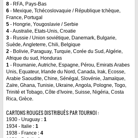
8
- RFA, Pays-Bas
6
- Mexique, Tchécoslovaquie / République tchèque,
France, Portugal
5
- Hongrie, Yougoslavie / Serbie
4
- Australie, Etats-Unis, Croatie
3
- Russie / Union soviétique, Danemark, Bulgarie,
Suède, Angleterre, Chili, Belgique
2
- Bolivie, Paraguay, Turquie, Corée du Sud, Algérie,
Afrique du sud, Honduras
1
- Roumanie, Autriche, Espagne, Pérou, Emirats Arabes
Unis, Equateur, Irlande du Nord, Canada, Irak, Ecosse,
Arabie Saoudite, Chine, Sénégal, Slovénie, Jamaïque,
Zaïre, Ghana, Tunisie, Ukraine, Angola, Pologne, Togo,
Trinité et Tobago, Côte d'Ivoire, Suisse, Nigéria, Costa
Rica, Grèce.
CARTONS ROUGES DISTRIBUÉS PAR TOURNOI :
1930 - Uruguay :
1
1934 - Italie :
1
1938 - France :
4