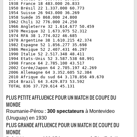
 1938 France 18 483.000 26.833
 1950 Brésil 22 1.337.000 60.773
 1954 Suisse 26 943.000 36.269
 1958 Suède 35 868.000 24.800
 1962 Chili 32 776.000 24.250
 1966 Angleterre 32 1.614.677 50.459
 1970 Mexique 32 1.673.975 52.312
 1974 RFA 38 1.774.022 46.685
 1978 Argentine 38 1.610.215 42.374
 1982 Espagne 52 1.856.277 35.698
 1986 Mexique 52 2.407.431 46.297
 1990 Italie 52 2.517.348 48.411
 1994 Etats-Unis 52 3.587.538 68.991
 1998 France 64 2.785.100 43.517
 2002 Corée/Japon 64 2.705.197 42.269
 2006 Allemagne 64 3.352.605 52.384
 2010 Afrique du sud 64 3.178.856 49.670
 2014 Brazil 64 3.429.873 53.592
 TOTAL 836 37.729.614 45.131
PLUS PETITE AFFLUENCE POUR UN MATCH DE COUPE DU
MONDE
Roumanie-Pérou :
300 spectateurs
à Montevideo
(Uruguay) en 1930
PLUS GRANDE AFFLUENCE POUR UN MATCH DE COUPE DU
MONDE