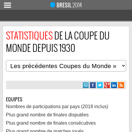
BRESIL
2014
STATISTIQUES
DE LA COUPE DU
ACCUEIL
ACTUALITÉ
MONDE DEPUIS 1930
COUPE DU MONDE 2019
MONDIAL 2014
CALENDRIER / RÉSULTATS
QUARTS DE FINALE
DEMI-FINALES
EQUIPES
CLASSEMENTS
Nombres de participations par pays (2018 inclus)
LES BUTEURS
Plus grand nombre de finales disputées
HOMME DU MATCH
Plus grand nombre de finales consécutives
LES 32 ÉQUIPES
Plus grand nombre de matches joués