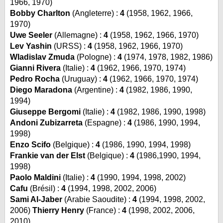
1966, 1970)
Bobby Charlton
(Angleterre) :
4
(1958, 1962, 1966,
1970)
Uwe Seeler
(Allemagne) :
4
(1958, 1962, 1966, 1970)
Lev Yashin
(URSS) :
4
(1958, 1962, 1966, 1970)
Wladislav Zmuda
(Pologne) :
4
(1974, 1978, 1982, 1986)
Gianni Rivera
(Italie) :
4
(1962, 1966, 1970, 1974)
Pedro Rocha
(Uruguay) :
4
(1962, 1966, 1970, 1974)
Diego Maradona
(Argentine) :
4
(1982, 1986, 1990,
1994)
Giuseppe Bergomi
(Italie) :
4
(1982, 1986, 1990, 1998)
Andoni Zubizarreta
(Espagne) :
4
(1986, 1990, 1994,
1998)
Enzo Scifo
(Belgique) :
4
(1986, 1990, 1994, 1998)
Frankie van der Elst
(Belgique) :
4
(1986,1990, 1994,
1998)
Paolo Maldini
(Italie) :
4
(1990, 1994, 1998, 2002)
Cafu
(Brésil) :
4
(1994, 1998, 2002, 2006)
Sami Al-Jaber
(Arabie Saoudite) :
4
(1994, 1998, 2002,
2006)
Thierry Henry
(France) :
4
(1998, 2002, 2006,
2010)