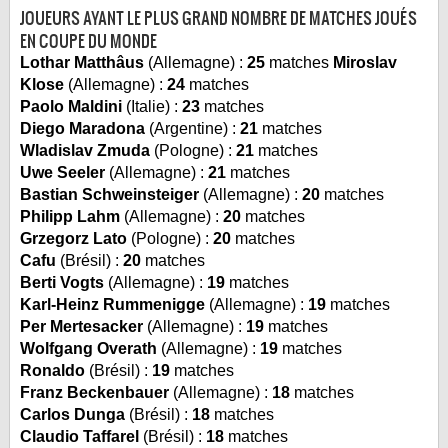
JOUEURS AYANT LE PLUS GRAND NOMBRE DE MATCHES JOUÉS
EN COUPE DU MONDE
Lothar Matthâus
(Allemagne) :
25
matches
Miroslav
Klose
(Allemagne) :
24
matches
Paolo Maldini
(Italie) :
23
matches
Diego Maradona
(Argentine) :
21
matches
Wladislav Zmuda
(Pologne) :
21
matches
Uwe Seeler
(Allemagne) :
21
matches
Bastian Schweinsteiger
(Allemagne) :
20
matches
Philipp Lahm
(Allemagne) :
20
matches
Grzegorz Lato
(Pologne) :
20
matches
Cafu
(Brésil) :
20
matches
Berti Vogts
(Allemagne) :
19
matches
Karl-Heinz Rummenigge
(Allemagne) :
19
matches
Per Mertesacker
(Allemagne) :
19
matches
Wolfgang Overath
(Allemagne) :
19
matches
Ronaldo
(Brésil) :
19
matches
Franz Beckenbauer
(Allemagne) :
18
matches
Carlos Dunga
(Brésil) :
18
matches
Claudio Taffarel
(Brésil) :
18
matches