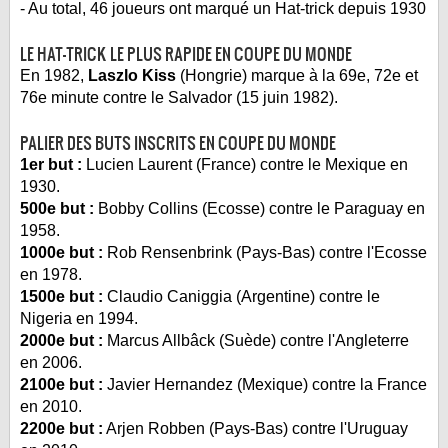
- Au total, 46 joueurs ont marqué un Hat-trick depuis 1930
LE HAT-TRICK LE PLUS RAPIDE EN COUPE DU MONDE
En 1982,
Laszlo Kiss
(Hongrie) marque à la 69e, 72e et
76e minute contre le Salvador (15 juin 1982).
PALIER DES BUTS INSCRITS EN COUPE DU MONDE
1er but :
Lucien Laurent (France) contre le Mexique en
1930.
500e but :
Bobby Collins (Ecosse) contre le Paraguay en
1958.
1000e but :
Rob Rensenbrink (Pays-Bas) contre l'Ecosse
en 1978.
1500e but :
Claudio Caniggia (Argentine) contre le
Nigeria en 1994.
2000e but :
Marcus Allbâck (Suède) contre l'Angleterre
en 2006.
2100e but :
Javier Hernandez (Mexique) contre la France
en 2010.
2200e but :
Arjen Robben (Pays-Bas) contre l'Uruguay