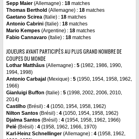
Sepp Maier
(Allemagne) :
18
matches
Thomas Berthold
(Allemagne) :
18
matches
Gaetano Scirea
(Italie) :
18
matches
Antonio Cabrini
(Italie) :
18
matches
Mario Kempes
(Argentine) :
18
matches
Fabio Cannavaro
(Italie) :
18
matches
JOUEURS AYANT PARTICIPÉS AU PLUS GRAND NOMBRE DE
COUPES DU MONDE
Lothar Matthâus
(Allemagne) :
5
(1982, 1986, 1990,
1994, 1998)
Antonio Carbajal
(Mexique) :
5
(1950, 1954, 1958, 1962,
1966)
Gianluigi Buffon
(Italie) :
5
(1998, 2002, 2006, 2010,
2014)
Castilho
(Brésil) :
4
(1050, 1954, 1958, 1962)
Nilton Santos
(Brésil) :
4
(1050, 1954, 1958, 1962)
Djalma Santos
(Brésil) :
4
(1954, 1958, 1962, 1966)
Pelé
(Brésil) :
4
(1958, 1962, 1966, 1970)
Karl-Heinz Schnellinger
(Allemagne) :
4
(1958, 1962,