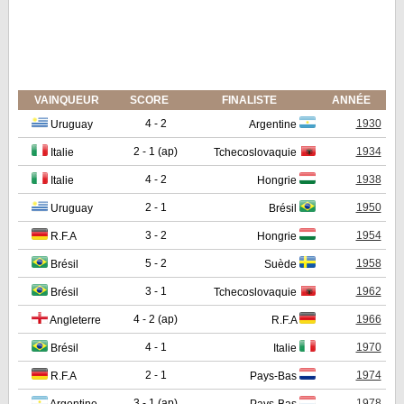
VAINQUEUR
SCORE
FINALISTE
ANNÉE
4 - 2
1930
Uruguay
Argentine
2 - 1 (ap)
1934
Italie
Tchecoslovaquie
4 - 2
1938
Italie
Hongrie
2 - 1
1950
Uruguay
Brésil
3 - 2
1954
R.F.A
Hongrie
5 - 2
1958
Brésil
Suède
3 - 1
1962
Brésil
Tchecoslovaquie
4 - 2 (ap)
1966
Angleterre
R.F.A
4 - 1
1970
Brésil
Italie
2 - 1
1974
R.F.A
Pays-Bas
3 - 1 (ap)
1978