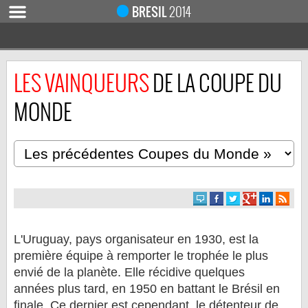
BRESIL
2014
LES VAINQUEURS
DE LA COUPE DU
ACCUEIL
ACTUALITÉ
MONDE
COUPE DU MONDE 2019
MONDIAL 2014
CALENDRIER / RÉSULTATS
QUARTS DE FINALE
DEMI-FINALES
CLASSEMENTS
L'Uruguay, pays organisateur en 1930, est la
LES BUTEURS
première équipe à remporter le trophée le plus
envié de la planète. Elle récidive quelques
HOMME DU MATCH
années plus tard, en 1950 en battant le Brésil en
LES 32 ÉQUIPES
finale. Ce dernier est cependant, le détenteur de