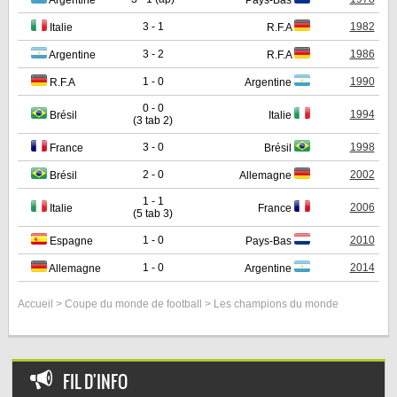
Argentine
Pays-Bas
3 - 1
1982
Italie
R.F.A
3 - 2
1986
Argentine
R.F.A
1 - 0
1990
R.F.A
Argentine
0 - 0
1994
Brésil
Italie
(3 tab 2)
3 - 0
1998
France
Brésil
2 - 0
2002
Brésil
Allemagne
1 - 1
2006
Italie
France
(5 tab 3)
1 - 0
2010
Espagne
Pays-Bas
1 - 0
2014
Allemagne
Argentine
Accueil
>
Coupe du monde de football
> Les champions du monde
FIL D'INFO