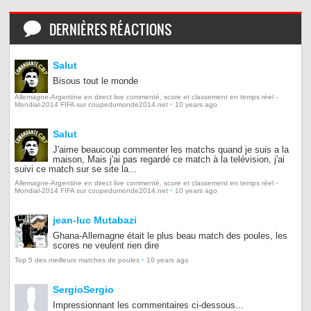
DERNIÈRES RÉACTIONS
Salut
Bisous tout le monde
Allemagne-Argentine en direct live commenté, score et classement en temps réel -
·
Mondial-2014 FIFA sur coupedumonde2014.net
10 years ago
Salut
J'aime beaucoup commenter les matchs quand je suis a la
maison, Mais j'ai pas regardé ce match à la telévision, j'ai
suivi ce match sur se site la...
Allemagne-Argentine en direct live commenté, score et classement en temps réel -
·
Mondial-2014 FIFA sur coupedumonde2014.net
10 years ago
jean-luc Mutabazi
Ghana-Allemagne était le plus beau match des poules, les
scores ne veulent rien dire
·
Top 5 des meilleurs matches de poules
10 years ago
SergioSergio
Impressionnant les commentaires ci-dessous...