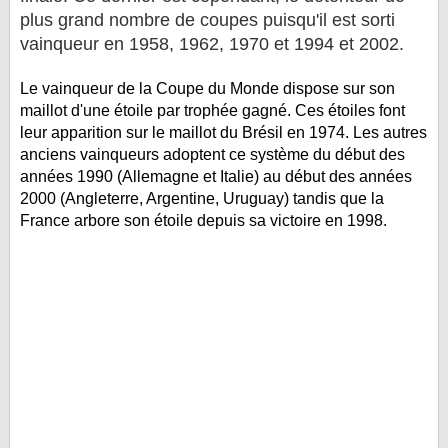
LE RÈGLEMENT
plus grand nombre de coupes puisqu'il est sorti
vainqueur en 1958, 1962, 1970 et 1994 et 2002.
LES STADES
QUALIFICATIONS
Le vainqueur de la Coupe du Monde dispose sur son
maillot d'une étoile par trophée gagné. Ces étoiles font
HISTORIQUE
leur apparition sur le maillot du Brésil en 1974. Les autres
COUPE DES CONFÉDÉRATIONS
anciens vainqueurs adoptent ce système du début des
années 1990 (Allemagne et Italie) au début des années
2000 (Angleterre, Argentine, Uruguay) tandis que la
France arbore son étoile depuis sa victoire en 1998.