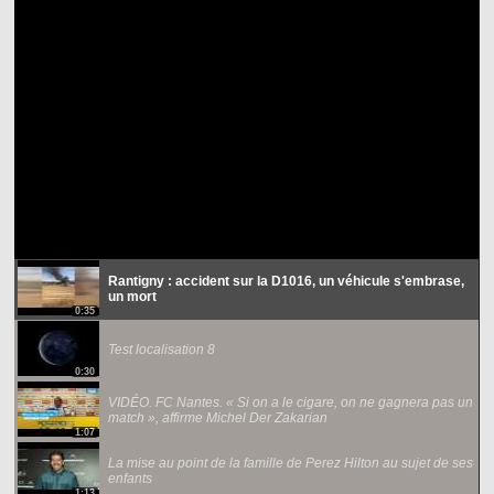
Rantigny : accident sur la D1016, un véhicule s'embrase,
un mort
0:35
Test localisation 8
0:30
VIDÉO. FC Nantes. « Si on a le cigare, on ne gagnera pas un
match », affirme Michel Der Zakarian
1:07
La mise au point de la famille de Perez Hilton au sujet de ses
enfants
1:13