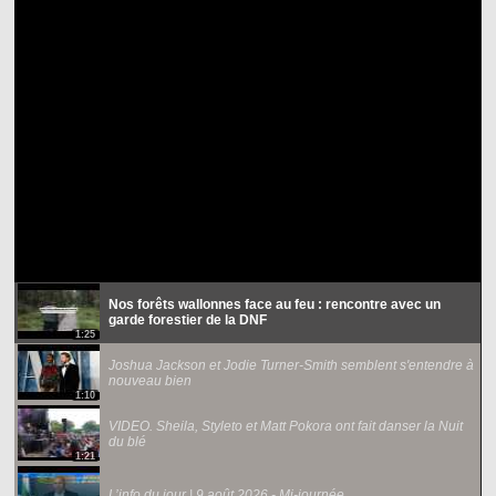
Nos forêts wallonnes face au feu : rencontre avec un
garde forestier de la DNF
1:25
Joshua Jackson et Jodie Turner-Smith semblent s'entendre à
nouveau bien
1:10
VIDEO. Sheila, Styleto et Matt Pokora ont fait danser la Nuit
du blé
1:21
L’info du jour | 9 août 2026 - Mi-journée