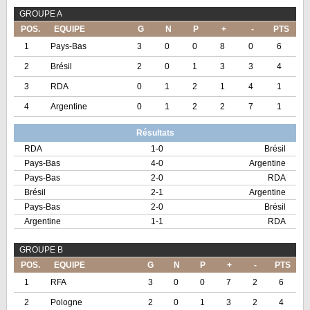
GROUPE A
POS.
EQUIPE
G
N
P
+
-
PTS
1
Pays-Bas
3
0
0
8
0
6
2
Brésil
2
0
1
3
3
4
3
RDA
0
1
2
1
4
1
4
Argentine
0
1
2
2
7
1
Résultats
RDA
1-0
Brésil
Pays-Bas
4-0
Argentine
Pays-Bas
2-0
RDA
Brésil
2-1
Argentine
Pays-Bas
2-0
Brésil
Argentine
1-1
RDA
GROUPE B
POS.
EQUIPE
G
N
P
+
-
PTS
1
RFA
3
0
0
7
2
6
2
Pologne
2
0
1
3
2
4