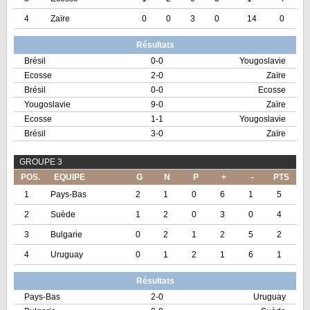
4
Zaïre
0
0
3
0
14
0
Résultats
Brésil
0-0
Yougoslavie
Ecosse
2-0
Zaïre
Brésil
0-0
Ecosse
Yougoslavie
9-0
Zaïre
Ecosse
1-1
Yougoslavie
Brésil
3-0
Zaïre
GROUPE 3
POS.
EQUIPE
G
N
P
+
-
PTS
1
Pays-Bas
2
1
0
6
1
5
2
Suède
1
2
0
3
0
4
3
Bulgarie
0
2
1
2
5
2
4
Uruguay
0
1
2
1
6
1
Résultats
Pays-Bas
2-0
Uruguay