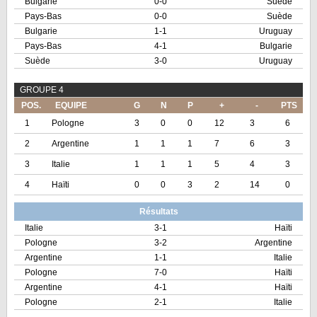
Bulgarie
0-0
Suède
Pays-Bas
0-0
Suède
Bulgarie
1-1
Uruguay
Pays-Bas
4-1
Bulgarie
Suède
3-0
Uruguay
GROUPE 4
POS.
EQUIPE
G
N
P
+
-
PTS
1
Pologne
3
0
0
12
3
6
2
Argentine
1
1
1
7
6
3
3
Italie
1
1
1
5
4
3
4
Haïti
0
0
3
2
14
0
Résultats
Italie
3-1
Haïti
Pologne
3-2
Argentine
Argentine
1-1
Italie
Pologne
7-0
Haïti
Argentine
4-1
Haïti
Pologne
2-1
Italie