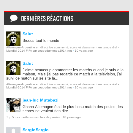
DERNIÈRES RÉACTIONS
Salut
Bisous tout le monde
Allemagne-Argentine en direct live commenté, score et classement en temps réel -
·
Mondial-2014 FIFA sur coupedumonde2014.net
10 years ago
Salut
J'aime beaucoup commenter les matchs quand je suis a la
maison, Mais j'ai pas regardé ce match à la telévision, j'ai
suivi ce match sur se site la...
Allemagne-Argentine en direct live commenté, score et classement en temps réel -
·
Mondial-2014 FIFA sur coupedumonde2014.net
10 years ago
jean-luc Mutabazi
Ghana-Allemagne était le plus beau match des poules, les
scores ne veulent rien dire
·
Top 5 des meilleurs matches de poules
10 years ago
SergioSergio