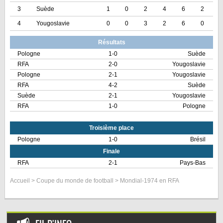
3
Suède
1
0
2
4
6
2
4
Yougoslavie
0
0
3
2
6
0
Résultats
Pologne
1-0
Suède
RFA
2-0
Yougoslavie
Pologne
2-1
Yougoslavie
RFA
4-2
Suède
Suède
2-1
Yougoslavie
RFA
1-0
Pologne
Troisième place
Pologne
1-0
Brésil
Finale
RFA
2-1
Pays-Bas
Accueil
>
Coupe du monde de football
> Mondial-1974 en RFA