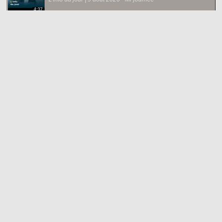
4:37
Gracie Abrams se dit «inspirée» par Paul Mescal
1:05
La FIFA défend Gianni Infantino, accusé de favoritisme
lorsqu'il était à l'UEFA
0:40