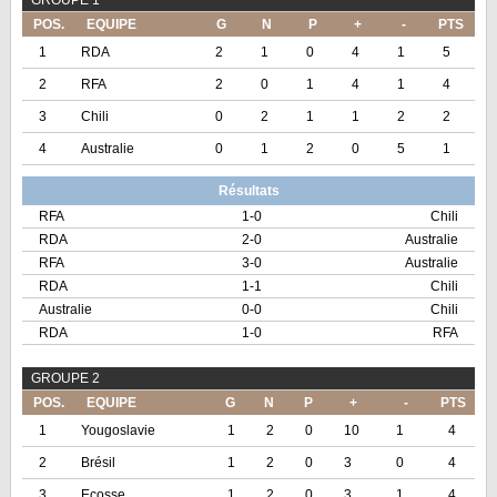
GROUPE 1
POS.
EQUIPE
G
N
P
+
-
PTS
1
RDA
2
1
0
4
1
5
2
RFA
2
0
1
4
1
4
3
Chili
0
2
1
1
2
2
4
Australie
0
1
2
0
5
1
Résultats
RFA
1-0
Chili
RDA
2-0
Australie
RFA
3-0
Australie
RDA
1-1
Chili
Australie
0-0
Chili
RDA
1-0
RFA
GROUPE 2
POS.
EQUIPE
G
N
P
+
-
PTS
1
Yougoslavie
1
2
0
10
1
4
2
Brésil
1
2
0
3
0
4
3
Ecosse
1
2
0
3
1
4