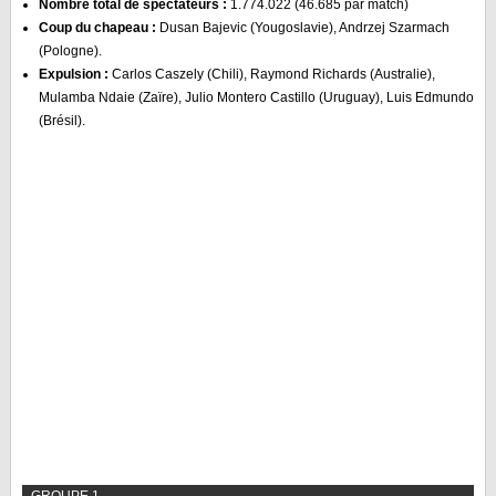
Nombre total de spectateurs :
1.774.022 (46.685 par match)
LE RÈGLEMENT
Coup du chapeau :
Dusan Bajevic (Yougoslavie), Andrzej Szarmach
(Pologne).
LES STADES
Expulsion :
Carlos Caszely (Chili), Raymond Richards (Australie),
QUALIFICATIONS
Mulamba Ndaie (Zaïre), Julio Montero Castillo (Uruguay), Luis Edmundo
(Brésil).
HISTORIQUE
COUPE DES CONFÉDÉRATIONS