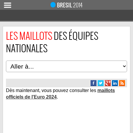
BRESIL
2014
LES MAILLOTS
DES ÉQUIPES
ACCUEIL
ACTUALITÉ
NATIONALES
COUPE DU MONDE 2019
MONDIAL 2014
CALENDRIER / RÉSULTATS
QUARTS DE FINALE
Dès maintenant, vous pouvez consulter les
maillots
DEMI-FINALES
officiels de l'Euro 2024
.
CLASSEMENTS
LES BUTEURS
HOMME DU MATCH
LES 32 ÉQUIPES