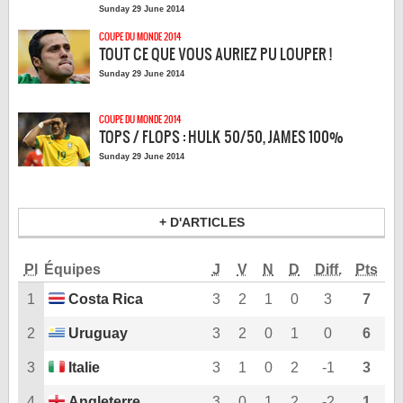
Sunday 29 June 2014
LE RÈGLEMENT
COUPE DU MONDE 2014
LES STADES
TOUT CE QUE VOUS AURIEZ PU LOUPER !
QUALIFICATIONS
Sunday 29 June 2014
HISTORIQUE
COUPE DU MONDE 2014
COUPE DES CONFÉDÉRATIONS
TOPS / FLOPS : HULK 50/50, JAMES 100%
Sunday 29 June 2014
+ D'ARTICLES
Pl
Équipes
J
V
N
D
Diff.
Pts
1
Costa Rica
3
2
1
0
3
7
2
Uruguay
3
2
0
1
0
6
3
Italie
3
1
0
2
-1
3
4
Angleterre
3
0
1
2
-2
1