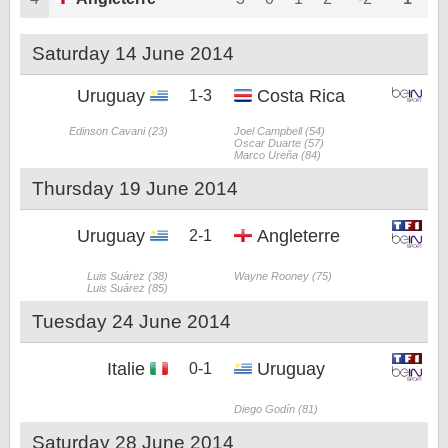
Saturday 14 June 2014
Uruguay
Costa Rica
1-3
Edinson Cavani (23)
Joel Campbell (54)
Oscar Duarte (57)
Marco Ureña (84)
Thursday 19 June 2014
Uruguay
Angleterre
2-1
Luis Suárez (38)
Wayne Rooney (75)
Luis Suárez (85)
Tuesday 24 June 2014
Italie
Uruguay
0-1
Diego Godín (81)
Saturday 28 June 2014