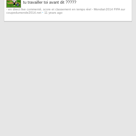
tu travailler toi avant dit ?????
- en direct live commenté, score et classement en temps réel - Mondial-2014 FIFA sur
·
coupedumonde2014.net
11 years ago