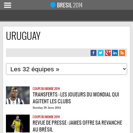
BRESIL
2014
URUGUAY
ACCUEIL
ACTUALITÉ
COUPE DU MONDE 2019
MONDIAL 2014
CALENDRIER / RÉSULTATS
QUARTS DE FINALE
COUPE DU MONDE 2014
DEMI-FINALES
TRANSFERTS : LES JOUEURS DU MONDIAL QUI
CLASSEMENTS
AGITENT LES CLUBS
Sunday 29 June 2014
LES BUTEURS
COUPE DU MONDE 2014
HOMME DU MATCH
REVUE DE PRESSE : JAMES OFFRE SA REVANCHE
AU BRÉSIL
LES 32 ÉQUIPES