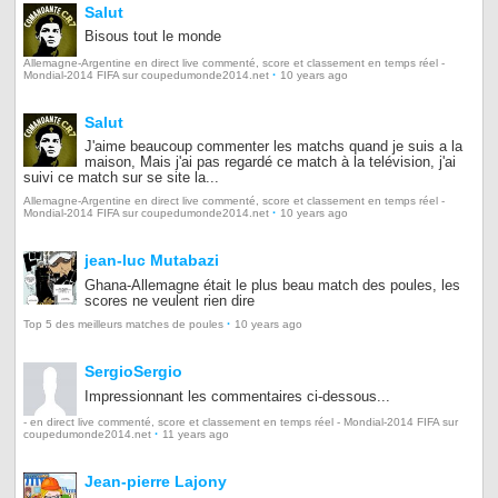
Salut
Bisous tout le monde
Allemagne-Argentine en direct live commenté, score et classement en temps réel -
·
Mondial-2014 FIFA sur coupedumonde2014.net
10 years ago
Salut
J'aime beaucoup commenter les matchs quand je suis a la
maison, Mais j'ai pas regardé ce match à la telévision, j'ai
suivi ce match sur se site la...
Allemagne-Argentine en direct live commenté, score et classement en temps réel -
·
Mondial-2014 FIFA sur coupedumonde2014.net
10 years ago
jean-luc Mutabazi
Ghana-Allemagne était le plus beau match des poules, les
scores ne veulent rien dire
·
Top 5 des meilleurs matches de poules
10 years ago
SergioSergio
Impressionnant les commentaires ci-dessous...
- en direct live commenté, score et classement en temps réel - Mondial-2014 FIFA sur
·
coupedumonde2014.net
11 years ago
Jean-pierre Lajony