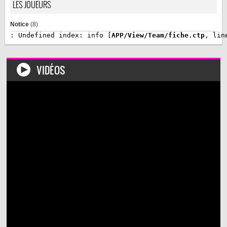
LES JOUEURS
Notice
 (8)
: Undefined index: info [
APP/View/Team/fiche.ctp
, lin
VIDÉOS