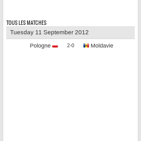
LE RÈGLEMENT
LES STADES
TOUS LES
MATCHES
QUALIFICATIONS
Tuesday 11 September 2012
HISTORIQUE
Pologne
Moldavie
2-0
COUPE DES CONFÉDÉRATIONS