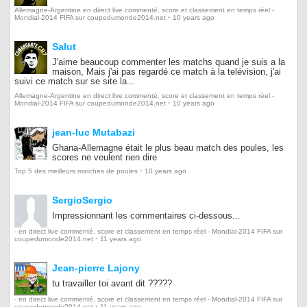
Allemagne-Argentine en direct live commenté, score et classement en temps réel -
·
Mondial-2014 FIFA sur coupedumonde2014.net
10 years ago
Salut
J'aime beaucoup commenter les matchs quand je suis a la
maison, Mais j'ai pas regardé ce match à la telévision, j'ai
suivi ce match sur se site la...
Allemagne-Argentine en direct live commenté, score et classement en temps réel -
·
Mondial-2014 FIFA sur coupedumonde2014.net
10 years ago
jean-luc Mutabazi
Ghana-Allemagne était le plus beau match des poules, les
scores ne veulent rien dire
·
Top 5 des meilleurs matches de poules
10 years ago
SergioSergio
Impressionnant les commentaires ci-dessous...
- en direct live commenté, score et classement en temps réel - Mondial-2014 FIFA sur
·
coupedumonde2014.net
11 years ago
Jean-pierre Lajony
tu travailler toi avant dit ?????
- en direct live commenté, score et classement en temps réel - Mondial-2014 FIFA sur
·
coupedumonde2014.net
11 years ago