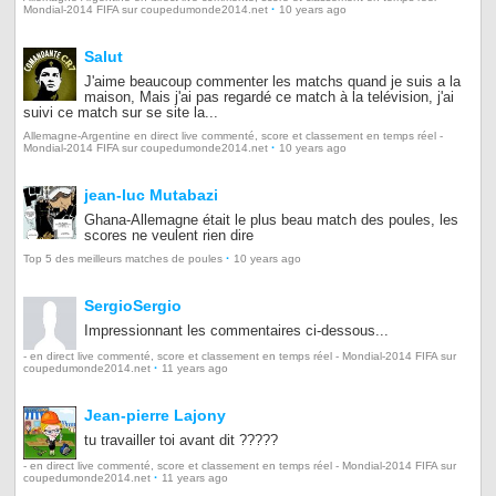
·
Mondial-2014 FIFA sur coupedumonde2014.net
10 years ago
Salut
J'aime beaucoup commenter les matchs quand je suis a la
maison, Mais j'ai pas regardé ce match à la telévision, j'ai
suivi ce match sur se site la...
Allemagne-Argentine en direct live commenté, score et classement en temps réel -
·
Mondial-2014 FIFA sur coupedumonde2014.net
10 years ago
jean-luc Mutabazi
Ghana-Allemagne était le plus beau match des poules, les
scores ne veulent rien dire
·
Top 5 des meilleurs matches de poules
10 years ago
SergioSergio
Impressionnant les commentaires ci-dessous...
- en direct live commenté, score et classement en temps réel - Mondial-2014 FIFA sur
·
coupedumonde2014.net
11 years ago
Jean-pierre Lajony
tu travailler toi avant dit ?????
- en direct live commenté, score et classement en temps réel - Mondial-2014 FIFA sur
·
coupedumonde2014.net
11 years ago