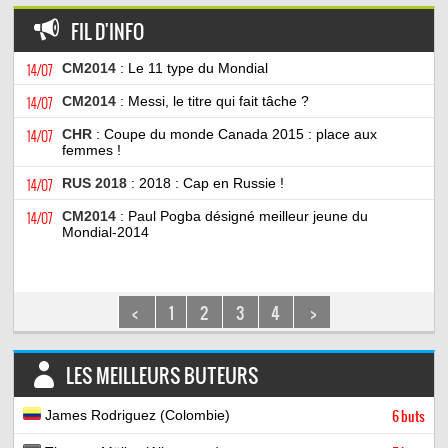
FIL D'INFO
14/07
CM2014
: Le 11 type du Mondial
14/07
CM2014
: Messi, le titre qui fait tâche ?
14/07
CHR
: Coupe du monde Canada 2015 : place aux
femmes !
14/07
RUS 2018
: 2018 : Cap en Russie !
14/07
CM2014
: Paul Pogba désigné meilleur jeune du
Mondial-2014
<
1
2
3
4
>
LES MEILLEURS BUTEURS
James Rodriguez (Colombie)
6 buts