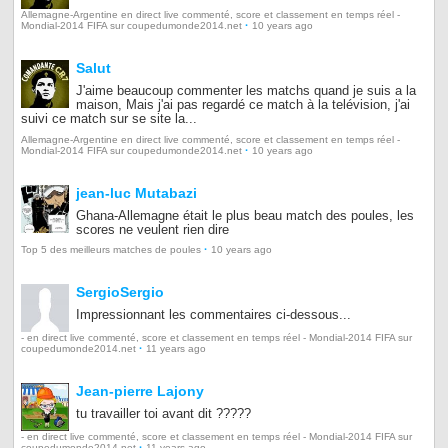
Allemagne-Argentine en direct live commenté, score et classement en temps réel -
·
Mondial-2014 FIFA sur coupedumonde2014.net
10 years ago
Salut
J'aime beaucoup commenter les matchs quand je suis a la
maison, Mais j'ai pas regardé ce match à la telévision, j'ai
suivi ce match sur se site la...
Allemagne-Argentine en direct live commenté, score et classement en temps réel -
·
Mondial-2014 FIFA sur coupedumonde2014.net
10 years ago
jean-luc Mutabazi
Ghana-Allemagne était le plus beau match des poules, les
scores ne veulent rien dire
·
Top 5 des meilleurs matches de poules
10 years ago
SergioSergio
Impressionnant les commentaires ci-dessous...
- en direct live commenté, score et classement en temps réel - Mondial-2014 FIFA sur
·
coupedumonde2014.net
11 years ago
Jean-pierre Lajony
tu travailler toi avant dit ?????
- en direct live commenté, score et classement en temps réel - Mondial-2014 FIFA sur
·
coupedumonde2014.net
11 years ago