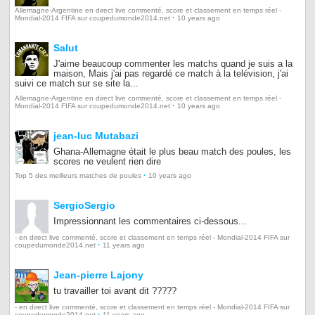
Allemagne-Argentine en direct live commenté, score et classement en temps réel -
·
Mondial-2014 FIFA sur coupedumonde2014.net
10 years ago
Salut
J'aime beaucoup commenter les matchs quand je suis a la
maison, Mais j'ai pas regardé ce match à la telévision, j'ai
suivi ce match sur se site la...
Allemagne-Argentine en direct live commenté, score et classement en temps réel -
·
Mondial-2014 FIFA sur coupedumonde2014.net
10 years ago
jean-luc Mutabazi
Ghana-Allemagne était le plus beau match des poules, les
scores ne veulent rien dire
·
Top 5 des meilleurs matches de poules
10 years ago
SergioSergio
Impressionnant les commentaires ci-dessous...
- en direct live commenté, score et classement en temps réel - Mondial-2014 FIFA sur
·
coupedumonde2014.net
11 years ago
Jean-pierre Lajony
tu travailler toi avant dit ?????
- en direct live commenté, score et classement en temps réel - Mondial-2014 FIFA sur
·
coupedumonde2014.net
11 years ago