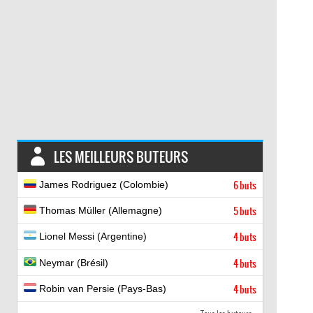
LES MEILLEURS BUTEURS
James Rodriguez (Colombie)
6 buts
Thomas Müller (Allemagne)
5 buts
Lionel Messi (Argentine)
4 buts
Neymar (Brésil)
4 buts
Robin van Persie (Pays-Bas)
4 buts