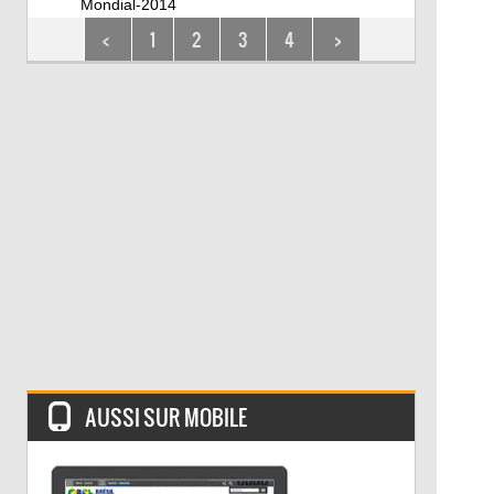
Mondial-2014
<
1
2
3
4
>
AUSSI SUR MOBILE