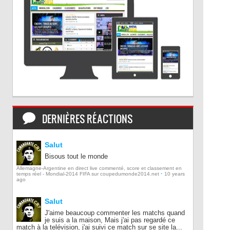
DERNIÈRES RÉACTIONS
Salut
Bisous tout le monde
Allemagne-Argentine en direct live commenté, score et classement en
·
temps réel - Mondial-2014 FIFA sur coupedumonde2014.net
10 years
ago
Salut
J'aime beaucoup commenter les matchs quand
je suis a la maison, Mais j'ai pas regardé ce
match à la telévision, j'ai suivi ce match sur se site la...