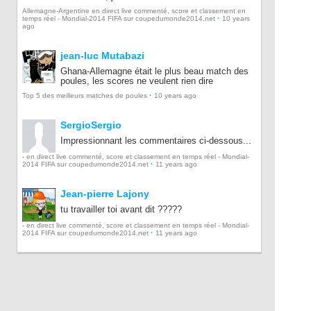
Allemagne-Argentine en direct live commenté, score et classement en
·
temps réel - Mondial-2014 FIFA sur coupedumonde2014.net
10 years
ago
jean-luc Mutabazi
Ghana-Allemagne était le plus beau match des
poules, les scores ne veulent rien dire
·
Top 5 des meilleurs matches de poules
10 years ago
SergioSergio
Impressionnant les commentaires ci-dessous...
- en direct live commenté, score et classement en temps réel - Mondial-
·
2014 FIFA sur coupedumonde2014.net
11 years ago
Jean-pierre Lajony
tu travailler toi avant dit ?????
- en direct live commenté, score et classement en temps réel - Mondial-
·
2014 FIFA sur coupedumonde2014.net
11 years ago