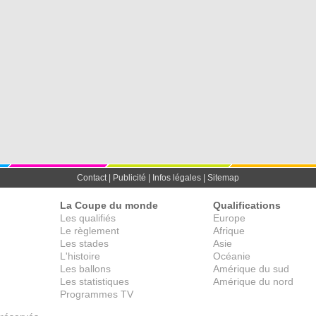
Contact
|
Publicité
|
Infos légales
|
Sitemap
La Coupe du monde
Qualifications
Les qualifiés
Europe
Le règlement
Afrique
Les stades
Asie
L'histoire
Océanie
Les ballons
Amérique du sud
Les statistiques
Amérique du nord
Programmes TV