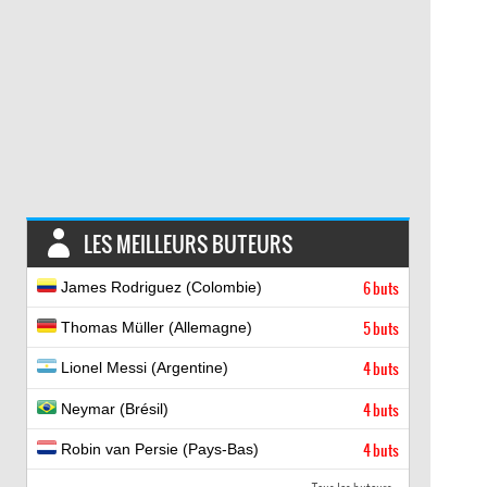
LES MEILLEURS BUTEURS
James Rodriguez (Colombie)
6 buts
Thomas Müller (Allemagne)
5 buts
Lionel Messi (Argentine)
4 buts
Neymar (Brésil)
4 buts
Robin van Persie (Pays-Bas)
4 buts