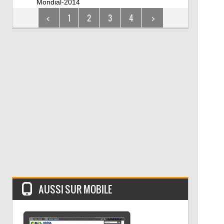
Mondial-2014
<
1
2
3
4
>
AUSSI SUR MOBILE