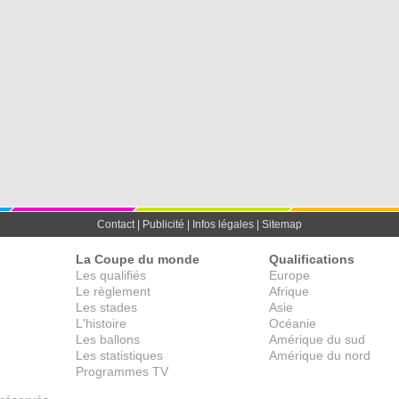
Contact
|
Publicité
|
Infos légales
|
Sitemap
La Coupe du monde
Qualifications
Les qualifiés
Europe
Le règlement
Afrique
Les stades
Asie
L'histoire
Océanie
Les ballons
Amérique du sud
Les statistiques
Amérique du nord
Programmes TV