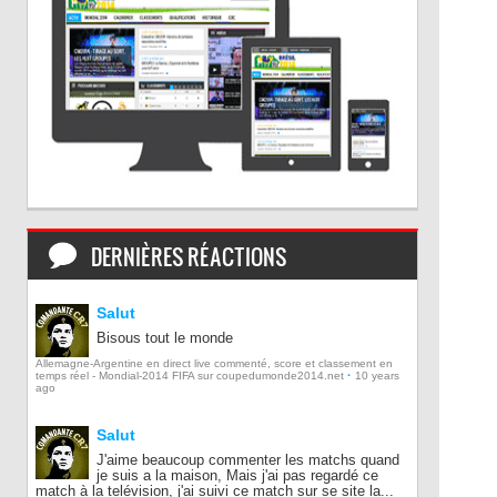
DERNIÈRES RÉACTIONS
Salut
Bisous tout le monde
Allemagne-Argentine en direct live commenté, score et classement en
·
temps réel - Mondial-2014 FIFA sur coupedumonde2014.net
10 years
ago
Salut
J'aime beaucoup commenter les matchs quand
je suis a la maison, Mais j'ai pas regardé ce
match à la telévision, j'ai suivi ce match sur se site la...