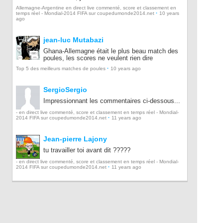
Allemagne-Argentine en direct live commenté, score et classement en
·
temps réel - Mondial-2014 FIFA sur coupedumonde2014.net
10 years
ago
jean-luc Mutabazi
Ghana-Allemagne était le plus beau match des
poules, les scores ne veulent rien dire
·
Top 5 des meilleurs matches de poules
10 years ago
SergioSergio
Impressionnant les commentaires ci-dessous...
- en direct live commenté, score et classement en temps réel - Mondial-
·
2014 FIFA sur coupedumonde2014.net
11 years ago
Jean-pierre Lajony
tu travailler toi avant dit ?????
- en direct live commenté, score et classement en temps réel - Mondial-
·
2014 FIFA sur coupedumonde2014.net
11 years ago