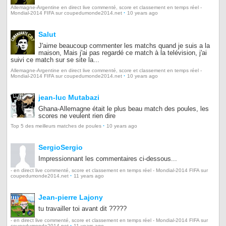
Allemagne-Argentine en direct live commenté, score et classement en temps réel -
·
Mondial-2014 FIFA sur coupedumonde2014.net
10 years ago
Salut
J'aime beaucoup commenter les matchs quand je suis a la
maison, Mais j'ai pas regardé ce match à la telévision, j'ai
suivi ce match sur se site la...
Allemagne-Argentine en direct live commenté, score et classement en temps réel -
·
Mondial-2014 FIFA sur coupedumonde2014.net
10 years ago
jean-luc Mutabazi
Ghana-Allemagne était le plus beau match des poules, les
scores ne veulent rien dire
·
Top 5 des meilleurs matches de poules
10 years ago
SergioSergio
Impressionnant les commentaires ci-dessous...
- en direct live commenté, score et classement en temps réel - Mondial-2014 FIFA sur
·
coupedumonde2014.net
11 years ago
Jean-pierre Lajony
tu travailler toi avant dit ?????
- en direct live commenté, score et classement en temps réel - Mondial-2014 FIFA sur
·
coupedumonde2014.net
11 years ago