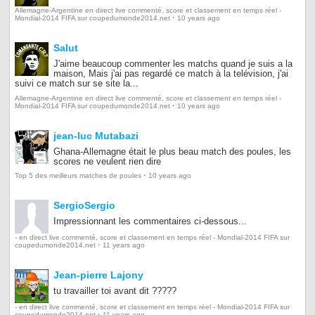
Allemagne-Argentine en direct live commenté, score et classement en temps réel -
·
Mondial-2014 FIFA sur coupedumonde2014.net
10 years ago
Salut
J'aime beaucoup commenter les matchs quand je suis a la
maison, Mais j'ai pas regardé ce match à la telévision, j'ai
suivi ce match sur se site la...
Allemagne-Argentine en direct live commenté, score et classement en temps réel -
·
Mondial-2014 FIFA sur coupedumonde2014.net
10 years ago
jean-luc Mutabazi
Ghana-Allemagne était le plus beau match des poules, les
scores ne veulent rien dire
·
Top 5 des meilleurs matches de poules
10 years ago
SergioSergio
Impressionnant les commentaires ci-dessous...
- en direct live commenté, score et classement en temps réel - Mondial-2014 FIFA sur
·
coupedumonde2014.net
11 years ago
Jean-pierre Lajony
tu travailler toi avant dit ?????
- en direct live commenté, score et classement en temps réel - Mondial-2014 FIFA sur
·
coupedumonde2014.net
11 years ago