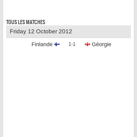
LE RÈGLEMENT
LES STADES
TOUS LES
MATCHES
QUALIFICATIONS
Friday 12 October 2012
HISTORIQUE
Finlande
Géorgie
1-1
COUPE DES CONFÉDÉRATIONS