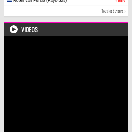
Robin van Persie (Pays-Bas)
4 buts
Tous les buteurs >
VIDÉOS