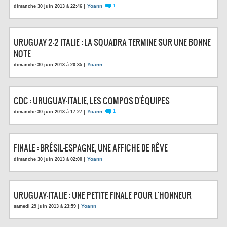
Yoann
1
dimanche 30 juin 2013 à 22:46 |
LE RÈGLEMENT
LES STADES
URUGUAY 2-2 ITALIE : LA SQUADRA TERMINE SUR UNE BONNE
QUALIFICATIONS
NOTE
HISTORIQUE
Yoann
dimanche 30 juin 2013 à 20:35 |
COUPE DES CONFÉDÉRATIONS
CDC : URUGUAY-ITALIE, LES COMPOS D'ÉQUIPES
Yoann
1
dimanche 30 juin 2013 à 17:27 |
FINALE : BRÉSIL-ESPAGNE, UNE AFFICHE DE RÊVE
Yoann
dimanche 30 juin 2013 à 02:00 |
URUGUAY-ITALIE : UNE PETITE FINALE POUR L'HONNEUR
Yoann
samedi 29 juin 2013 à 23:59 |