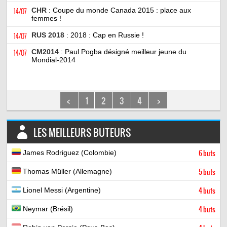
14/07
CHR
: Coupe du monde Canada 2015 : place aux
femmes !
14/07
RUS 2018
: 2018 : Cap en Russie !
14/07
CM2014
: Paul Pogba désigné meilleur jeune du
Mondial-2014
<
1
2
3
4
>
LES MEILLEURS BUTEURS
James Rodriguez (Colombie)
6 buts
Thomas Müller (Allemagne)
5 buts
Lionel Messi (Argentine)
4 buts
Neymar (Brésil)
4 buts