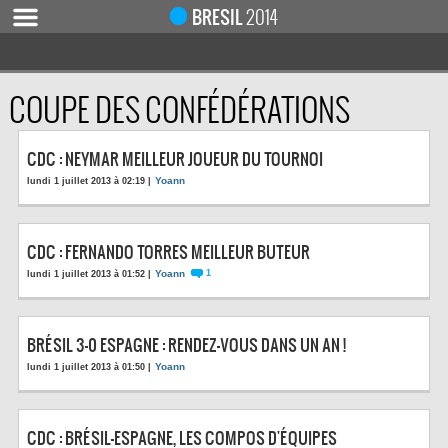
BRESIL
2014
COUPE DES CONFÉDÉRATIONS
ACCUEIL
ACTUALITÉ
CDC : NEYMAR MEILLEUR JOUEUR DU TOURNOI
COUPE DU MONDE 2019
Yoann
lundi 1 juillet 2013 à 02:19 |
MONDIAL 2014
CALENDRIER / RÉSULTATS
CDC : FERNANDO TORRES MEILLEUR BUTEUR
QUARTS DE FINALE
Yoann
1
lundi 1 juillet 2013 à 01:52 |
DEMI-FINALES
CLASSEMENTS
BRÉSIL 3-0 ESPAGNE : RENDEZ-VOUS DANS UN AN !
LES BUTEURS
Yoann
lundi 1 juillet 2013 à 01:50 |
HOMME DU MATCH
LES 32 ÉQUIPES
CDC : BRÉSIL-ESPAGNE, LES COMPOS D'ÉQUIPES