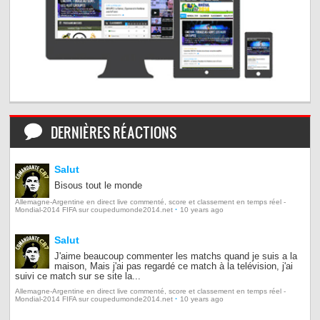
DERNIÈRES RÉACTIONS
Salut
Bisous tout le monde
Allemagne-Argentine en direct live commenté, score et classement en temps réel -
·
Mondial-2014 FIFA sur coupedumonde2014.net
10 years ago
Salut
J'aime beaucoup commenter les matchs quand je suis a la
maison, Mais j'ai pas regardé ce match à la telévision, j'ai
suivi ce match sur se site la...
Allemagne-Argentine en direct live commenté, score et classement en temps réel -
·
Mondial-2014 FIFA sur coupedumonde2014.net
10 years ago