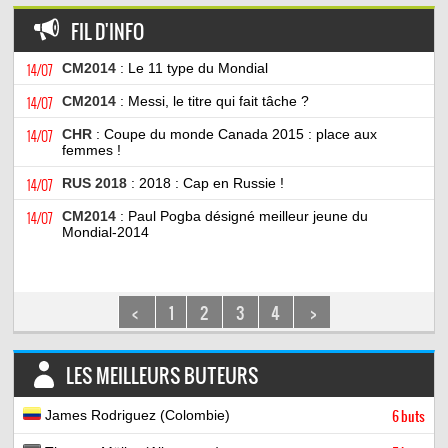
FIL D'INFO
14/07
CM2014
: Le 11 type du Mondial
14/07
CM2014
: Messi, le titre qui fait tâche ?
14/07
CHR
: Coupe du monde Canada 2015 : place aux
femmes !
14/07
RUS 2018
: 2018 : Cap en Russie !
14/07
CM2014
: Paul Pogba désigné meilleur jeune du
Mondial-2014
<
1
2
3
4
>
LES MEILLEURS BUTEURS
James Rodriguez (Colombie)
6 buts