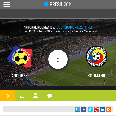
Notice
 (8)
: Undefined index: live [
APP/Controller/LiveCo
BRESIL
2014
ANDORRE-ROUMANIE //
COUPEDUMONDE2014.NET
Friday 11 October - 20h30 - Andorra La Vella - Groupe d
ACCUEIL
ACTUALITÉ
COUPE DU MONDE 2019
:
MONDIAL 2014
CALENDRIER / RÉSULTATS
ANDORRE
ROUMANIE
QUARTS DE FINALE
DEMI-FINALES
CLASSEMENTS
LES BUTEURS
HOMME DU MATCH
LES 32 ÉQUIPES