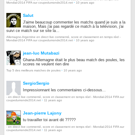
·
Mondial-2014 FIFA sur coupedumonde2014.net
10 years ago
Salut
J'aime beaucoup commenter les matchs quand je suis a la
maison, Mais j'ai pas regardé ce match à la telévision, j'ai
suivi ce match sur se site la...
Allemagne-Argentine en direct live commenté, score et classement en temps réel -
·
Mondial-2014 FIFA sur coupedumonde2014.net
10 years ago
jean-luc Mutabazi
Ghana-Allemagne était le plus beau match des poules, les
scores ne veulent rien dire
·
Top 5 des meilleurs matches de poules
10 years ago
SergioSergio
Impressionnant les commentaires ci-dessous...
- en direct live commenté, score et classement en temps réel - Mondial-2014 FIFA sur
·
coupedumonde2014.net
11 years ago
Jean-pierre Lajony
tu travailler toi avant dit ?????
- en direct live commenté, score et classement en temps réel - Mondial-2014 FIFA sur
·
coupedumonde2014.net
11 years ago