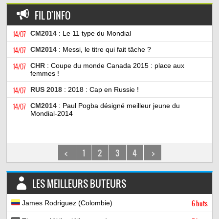
FIL D'INFO
14/07
CM2014
: Le 11 type du Mondial
14/07
CM2014
: Messi, le titre qui fait tâche ?
14/07
CHR
: Coupe du monde Canada 2015 : place aux
femmes !
14/07
RUS 2018
: 2018 : Cap en Russie !
14/07
CM2014
: Paul Pogba désigné meilleur jeune du
Mondial-2014
<
1
2
3
4
>
LES MEILLEURS BUTEURS
James Rodriguez (Colombie)
6 buts