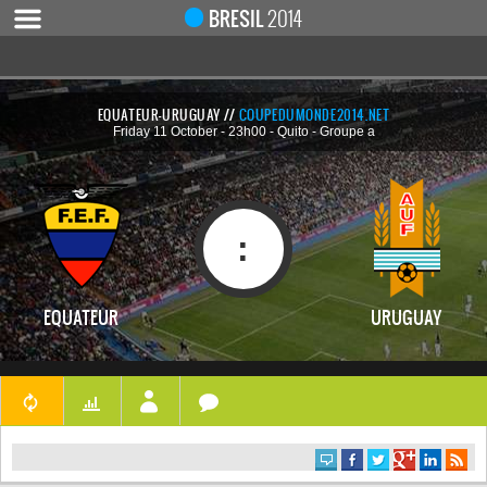
Notice
 (8)
: Undefined index: live [
APP/Controller/LiveCo
BRESIL
2014
EQUATEUR-URUGUAY //
COUPEDUMONDE2014.NET
Friday 11 October - 23h00 - Quito - Groupe a
ACCUEIL
ACTUALITÉ
COUPE DU MONDE 2019
:
MONDIAL 2014
CALENDRIER / RÉSULTATS
EQUATEUR
URUGUAY
QUARTS DE FINALE
DEMI-FINALES
CLASSEMENTS
LES BUTEURS
HOMME DU MATCH
LES 32 ÉQUIPES