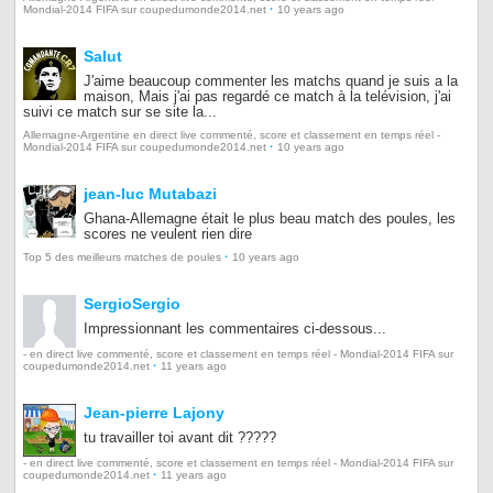
·
Mondial-2014 FIFA sur coupedumonde2014.net
10 years ago
Salut
J'aime beaucoup commenter les matchs quand je suis a la
maison, Mais j'ai pas regardé ce match à la telévision, j'ai
suivi ce match sur se site la...
Allemagne-Argentine en direct live commenté, score et classement en temps réel -
·
Mondial-2014 FIFA sur coupedumonde2014.net
10 years ago
jean-luc Mutabazi
Ghana-Allemagne était le plus beau match des poules, les
scores ne veulent rien dire
·
Top 5 des meilleurs matches de poules
10 years ago
SergioSergio
Impressionnant les commentaires ci-dessous...
- en direct live commenté, score et classement en temps réel - Mondial-2014 FIFA sur
·
coupedumonde2014.net
11 years ago
Jean-pierre Lajony
tu travailler toi avant dit ?????
- en direct live commenté, score et classement en temps réel - Mondial-2014 FIFA sur
·
coupedumonde2014.net
11 years ago