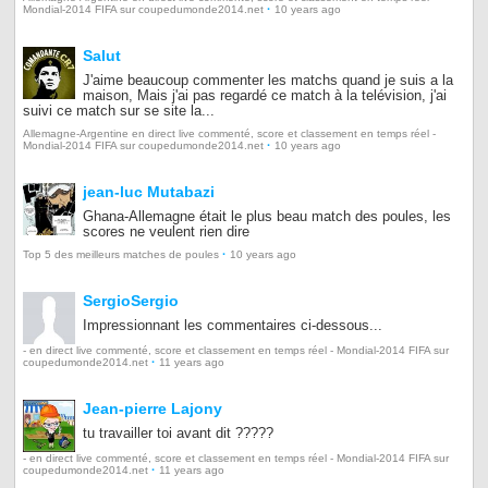
·
Mondial-2014 FIFA sur coupedumonde2014.net
10 years ago
Salut
J'aime beaucoup commenter les matchs quand je suis a la
maison, Mais j'ai pas regardé ce match à la telévision, j'ai
suivi ce match sur se site la...
Allemagne-Argentine en direct live commenté, score et classement en temps réel -
·
Mondial-2014 FIFA sur coupedumonde2014.net
10 years ago
jean-luc Mutabazi
Ghana-Allemagne était le plus beau match des poules, les
scores ne veulent rien dire
·
Top 5 des meilleurs matches de poules
10 years ago
SergioSergio
Impressionnant les commentaires ci-dessous...
- en direct live commenté, score et classement en temps réel - Mondial-2014 FIFA sur
·
coupedumonde2014.net
11 years ago
Jean-pierre Lajony
tu travailler toi avant dit ?????
- en direct live commenté, score et classement en temps réel - Mondial-2014 FIFA sur
·
coupedumonde2014.net
11 years ago