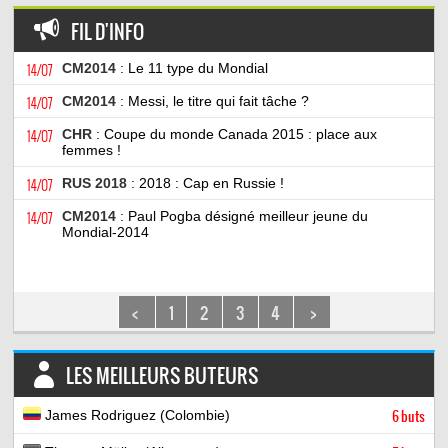
FIL D'INFO
14/07
CM2014
: Le 11 type du Mondial
14/07
CM2014
: Messi, le titre qui fait tâche ?
14/07
CHR
: Coupe du monde Canada 2015 : place aux
femmes !
14/07
RUS 2018
: 2018 : Cap en Russie !
14/07
CM2014
: Paul Pogba désigné meilleur jeune du
Mondial-2014
<
1
2
3
4
>
LES MEILLEURS BUTEURS
James Rodriguez (Colombie)
6 buts