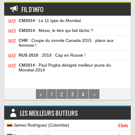
FIL D'INFO
14/07
CM2014
: Le 11 type du Mondial
14/07
CM2014
: Messi, le titre qui fait tâche ?
14/07
CHR
: Coupe du monde Canada 2015 : place aux
femmes !
14/07
RUS 2018
: 2018 : Cap en Russie !
14/07
CM2014
: Paul Pogba désigné meilleur jeune du
Mondial-2014
<
1
2
3
4
>
LES MEILLEURS BUTEURS
James Rodriguez (Colombie)
6 buts