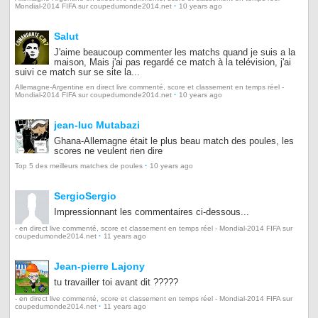
·
Mondial-2014 FIFA sur coupedumonde2014.net
10 years ago
Salut
J'aime beaucoup commenter les matchs quand je suis a la
maison, Mais j'ai pas regardé ce match à la telévision, j'ai
suivi ce match sur se site la...
Allemagne-Argentine en direct live commenté, score et classement en temps réel -
·
Mondial-2014 FIFA sur coupedumonde2014.net
10 years ago
jean-luc Mutabazi
Ghana-Allemagne était le plus beau match des poules, les
scores ne veulent rien dire
·
Top 5 des meilleurs matches de poules
10 years ago
SergioSergio
Impressionnant les commentaires ci-dessous...
- en direct live commenté, score et classement en temps réel - Mondial-2014 FIFA sur
·
coupedumonde2014.net
11 years ago
Jean-pierre Lajony
tu travailler toi avant dit ?????
- en direct live commenté, score et classement en temps réel - Mondial-2014 FIFA sur
·
coupedumonde2014.net
11 years ago