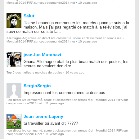
·
Mondial-2014 FIFA sur coupedumonde2014.net
10 years ago
Salut
J'aime beaucoup commenter les matchs quand je suis a la
maison, Mais j'ai pas regardé ce match à la telévision, j'ai
suivi ce match sur se site la...
Allemagne-Argentine en direct live commenté, score et classement en temps réel -
·
Mondial-2014 FIFA sur coupedumonde2014.net
10 years ago
jean-luc Mutabazi
Ghana-Allemagne était le plus beau match des poules, les
scores ne veulent rien dire
·
Top 5 des meilleurs matches de poules
10 years ago
SergioSergio
Impressionnant les commentaires ci-dessous...
- en direct live commenté, score et classement en temps réel - Mondial-2014 FIFA sur
·
coupedumonde2014.net
11 years ago
Jean-pierre Lajony
tu travailler toi avant dit ?????
- en direct live commenté, score et classement en temps réel - Mondial-2014 FIFA sur
·
coupedumonde2014.net
11 years ago