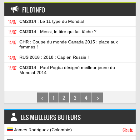
FIL D'INFO
14/07
CM2014
: Le 11 type du Mondial
14/07
CM2014
: Messi, le titre qui fait tâche ?
14/07
CHR
: Coupe du monde Canada 2015 : place aux
femmes !
14/07
RUS 2018
: 2018 : Cap en Russie !
14/07
CM2014
: Paul Pogba désigné meilleur jeune du
Mondial-2014
<
1
2
3
4
>
LES MEILLEURS BUTEURS
James Rodriguez (Colombie)
6 buts