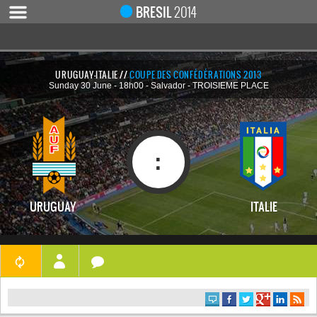
Notice
 (8)
: Undefined index: live [
APP/Controller/LiveCo
BRESIL
2014
URUGUAY-ITALIE //
COUPE DES CONFÉDÉRATIONS 2013
Sunday 30 June - 18h00 - Salvador - TROISIEME PLACE
ACCUEIL
ACTUALITÉ
COUPE DU MONDE 2019
:
MONDIAL 2014
CALENDRIER / RÉSULTATS
URUGUAY
ITALIE
QUARTS DE FINALE
DEMI-FINALES
CLASSEMENTS
LES BUTEURS
HOMME DU MATCH
LES 32 ÉQUIPES