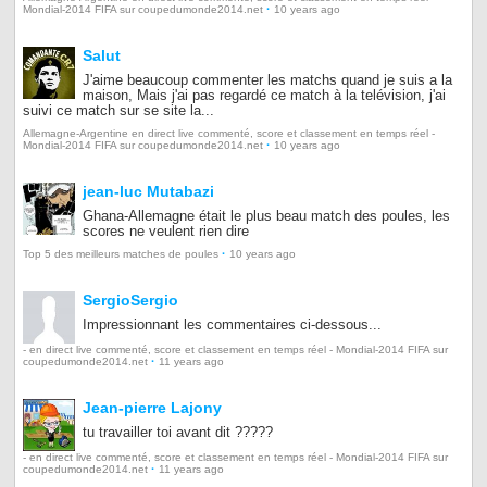
·
Mondial-2014 FIFA sur coupedumonde2014.net
10 years ago
Salut
J'aime beaucoup commenter les matchs quand je suis a la
maison, Mais j'ai pas regardé ce match à la telévision, j'ai
suivi ce match sur se site la...
Allemagne-Argentine en direct live commenté, score et classement en temps réel -
·
Mondial-2014 FIFA sur coupedumonde2014.net
10 years ago
jean-luc Mutabazi
Ghana-Allemagne était le plus beau match des poules, les
scores ne veulent rien dire
·
Top 5 des meilleurs matches de poules
10 years ago
SergioSergio
Impressionnant les commentaires ci-dessous...
- en direct live commenté, score et classement en temps réel - Mondial-2014 FIFA sur
·
coupedumonde2014.net
11 years ago
Jean-pierre Lajony
tu travailler toi avant dit ?????
- en direct live commenté, score et classement en temps réel - Mondial-2014 FIFA sur
·
coupedumonde2014.net
11 years ago