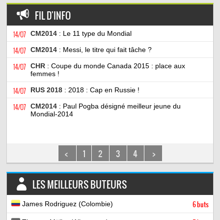
FIL D'INFO
14/07
CM2014
: Le 11 type du Mondial
14/07
CM2014
: Messi, le titre qui fait tâche ?
14/07
CHR
: Coupe du monde Canada 2015 : place aux
femmes !
14/07
RUS 2018
: 2018 : Cap en Russie !
14/07
CM2014
: Paul Pogba désigné meilleur jeune du
Mondial-2014
<
1
2
3
4
>
LES MEILLEURS BUTEURS
James Rodriguez (Colombie)
6 buts