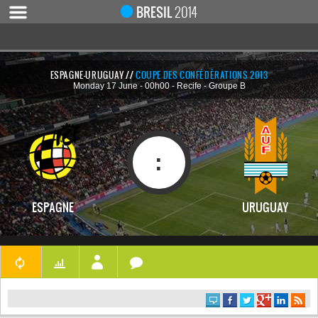
Notice
 (8)
: Undefined index: live [
APP/Controller/LiveCo
BRESIL
2014
ESPAGNE-URUGUAY //
COUPE DES CONFÉDÉRATIONS 2013
Monday 17 June - 00h00 - Recife - Groupe B
ACCUEIL
ACTUALITÉ
COUPE DU MONDE 2019
:
MONDIAL 2014
CALENDRIER / RÉSULTATS
ESPAGNE
URUGUAY
QUARTS DE FINALE
DEMI-FINALES
CLASSEMENTS
LES BUTEURS
HOMME DU MATCH
LES 32 ÉQUIPES