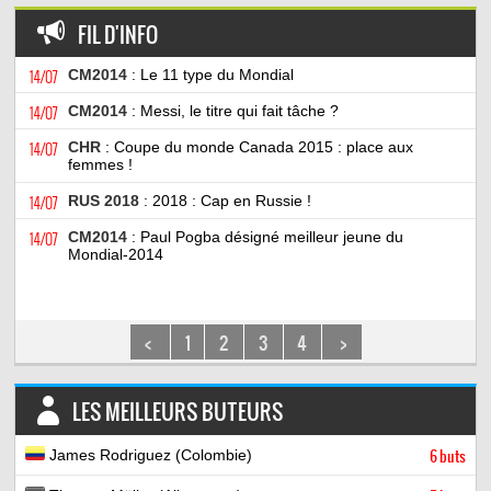
FIL D'INFO
14/07
CM2014
: Le 11 type du Mondial
14/07
CM2014
: Messi, le titre qui fait tâche ?
14/07
CHR
: Coupe du monde Canada 2015 : place aux
femmes !
14/07
RUS 2018
: 2018 : Cap en Russie !
14/07
CM2014
: Paul Pogba désigné meilleur jeune du
Mondial-2014
<
1
2
3
4
>
LES MEILLEURS BUTEURS
James Rodriguez (Colombie)
6 buts