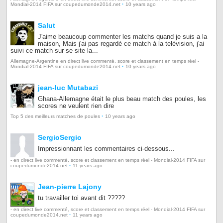
·
Mondial-2014 FIFA sur coupedumonde2014.net
10 years ago
Salut
J'aime beaucoup commenter les matchs quand je suis a la
maison, Mais j'ai pas regardé ce match à la telévision, j'ai
suivi ce match sur se site la...
Allemagne-Argentine en direct live commenté, score et classement en temps réel -
·
Mondial-2014 FIFA sur coupedumonde2014.net
10 years ago
jean-luc Mutabazi
Ghana-Allemagne était le plus beau match des poules, les
scores ne veulent rien dire
·
Top 5 des meilleurs matches de poules
10 years ago
SergioSergio
Impressionnant les commentaires ci-dessous...
- en direct live commenté, score et classement en temps réel - Mondial-2014 FIFA sur
·
coupedumonde2014.net
11 years ago
Jean-pierre Lajony
tu travailler toi avant dit ?????
- en direct live commenté, score et classement en temps réel - Mondial-2014 FIFA sur
·
coupedumonde2014.net
11 years ago