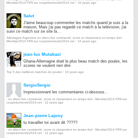
·
Mondial-2014 FIFA sur coupedumonde2014.net
10 years ago
Salut
J'aime beaucoup commenter les matchs quand je suis a la
maison, Mais j'ai pas regardé ce match à la telévision, j'ai
suivi ce match sur se site la...
Allemagne-Argentine en direct live commenté, score et classement en temps réel -
·
Mondial-2014 FIFA sur coupedumonde2014.net
10 years ago
jean-luc Mutabazi
Ghana-Allemagne était le plus beau match des poules, les
scores ne veulent rien dire
·
Top 5 des meilleurs matches de poules
10 years ago
SergioSergio
Impressionnant les commentaires ci-dessous...
- en direct live commenté, score et classement en temps réel - Mondial-2014 FIFA sur
·
coupedumonde2014.net
11 years ago
Jean-pierre Lajony
tu travailler toi avant dit ?????
- en direct live commenté, score et classement en temps réel - Mondial-2014 FIFA sur
·
coupedumonde2014.net
11 years ago