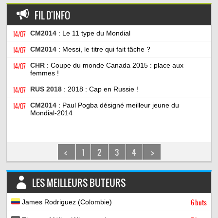
FIL D'INFO
14/07
CM2014
: Le 11 type du Mondial
14/07
CM2014
: Messi, le titre qui fait tâche ?
14/07
CHR
: Coupe du monde Canada 2015 : place aux
femmes !
14/07
RUS 2018
: 2018 : Cap en Russie !
14/07
CM2014
: Paul Pogba désigné meilleur jeune du
Mondial-2014
<
1
2
3
4
>
LES MEILLEURS BUTEURS
James Rodriguez (Colombie)
6 buts