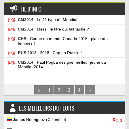
FIL D'INFO
14/07
CM2014
: Le 11 type du Mondial
14/07
CM2014
: Messi, le titre qui fait tâche ?
14/07
CHR
: Coupe du monde Canada 2015 : place aux
femmes !
14/07
RUS 2018
: 2018 : Cap en Russie !
14/07
CM2014
: Paul Pogba désigné meilleur jeune du
Mondial-2014
<
1
2
3
4
>
LES MEILLEURS BUTEURS
James Rodriguez (Colombie)
6 buts