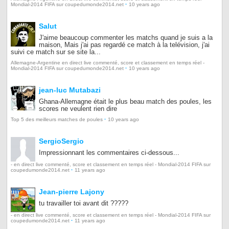
·
Mondial-2014 FIFA sur coupedumonde2014.net
10 years ago
Salut
J'aime beaucoup commenter les matchs quand je suis a la
maison, Mais j'ai pas regardé ce match à la telévision, j'ai
suivi ce match sur se site la...
Allemagne-Argentine en direct live commenté, score et classement en temps réel -
·
Mondial-2014 FIFA sur coupedumonde2014.net
10 years ago
jean-luc Mutabazi
Ghana-Allemagne était le plus beau match des poules, les
scores ne veulent rien dire
·
Top 5 des meilleurs matches de poules
10 years ago
SergioSergio
Impressionnant les commentaires ci-dessous...
- en direct live commenté, score et classement en temps réel - Mondial-2014 FIFA sur
·
coupedumonde2014.net
11 years ago
Jean-pierre Lajony
tu travailler toi avant dit ?????
- en direct live commenté, score et classement en temps réel - Mondial-2014 FIFA sur
·
coupedumonde2014.net
11 years ago