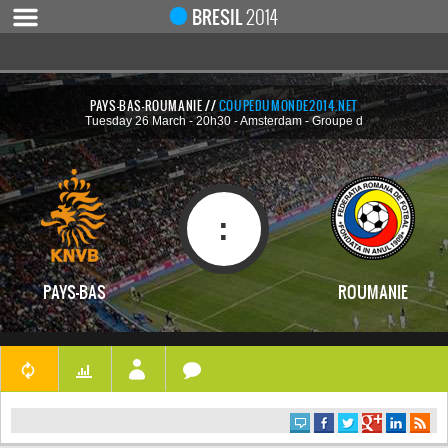
Notice
 (8)
: Undefined index: live [
APP/Controller/LiveCo
BRESIL
2014
PAYS-BAS-ROUMANIE //
COUPEDUMONDE2014.NET
Tuesday 26 March - 20h30 - Amsterdam - Groupe d
ACCUEIL
ACTUALITÉ
COUPE DU MONDE 2019
:
MONDIAL 2014
CALENDRIER / RÉSULTATS
PAYS-BAS
ROUMANIE
QUARTS DE FINALE
DEMI-FINALES
CLASSEMENTS
LES BUTEURS
HOMME DU MATCH
LES 32 ÉQUIPES