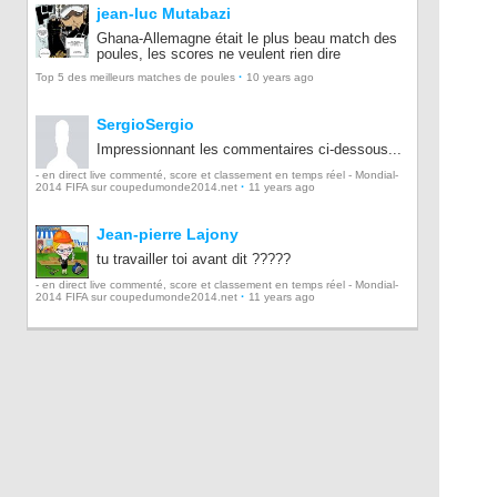
jean-luc Mutabazi
Ghana-Allemagne était le plus beau match des
poules, les scores ne veulent rien dire
·
Top 5 des meilleurs matches de poules
10 years ago
SergioSergio
Impressionnant les commentaires ci-dessous...
- en direct live commenté, score et classement en temps réel - Mondial-
·
2014 FIFA sur coupedumonde2014.net
11 years ago
Jean-pierre Lajony
tu travailler toi avant dit ?????
- en direct live commenté, score et classement en temps réel - Mondial-
·
2014 FIFA sur coupedumonde2014.net
11 years ago