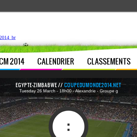
ntroller.php
, line 
122
]
2014_br
CM 2014
CALENDRIER
CLASSEMENTS
EGYPTE-ZIMBABWE //
COUPEDUMONDE2014.NET
Tuesday 26 March - 18h00 - Alexandrie - Groupe g
: