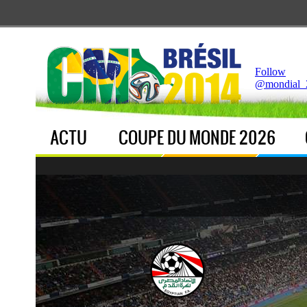
Notice
 (8)
: Undefined index: live [
APP/Controller/LiveCo
Follow
@mondial_
ACTU
COUPE DU MONDE 2026