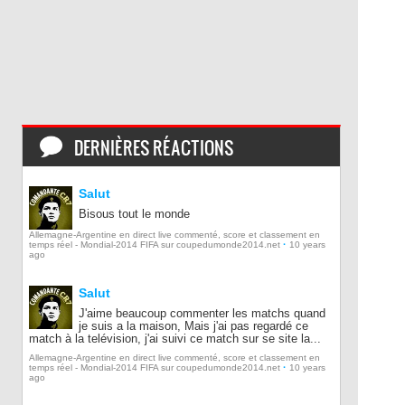
DERNIÈRES RÉACTIONS
Salut
Bisous tout le monde
Allemagne-Argentine en direct live commenté, score et classement en
·
temps réel - Mondial-2014 FIFA sur coupedumonde2014.net
10 years
ago
Salut
J'aime beaucoup commenter les matchs quand
je suis a la maison, Mais j'ai pas regardé ce
match à la telévision, j'ai suivi ce match sur se site la...
Allemagne-Argentine en direct live commenté, score et classement en
·
temps réel - Mondial-2014 FIFA sur coupedumonde2014.net
10 years
ago