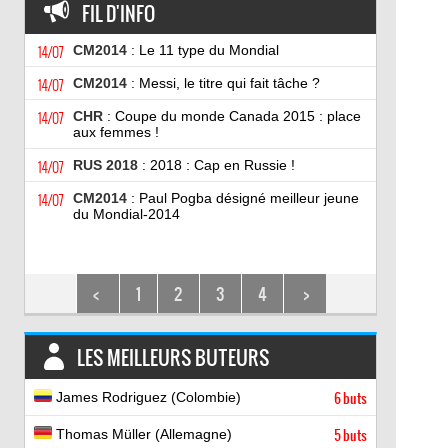
FIL D'INFO
14/07
CM2014
: Le 11 type du Mondial
14/07
CM2014
: Messi, le titre qui fait tâche ?
14/07
CHR
: Coupe du monde Canada 2015 : place
aux femmes !
14/07
RUS 2018
: 2018 : Cap en Russie !
14/07
CM2014
: Paul Pogba désigné meilleur jeune
du Mondial-2014
<
1
2
3
4
>
LES MEILLEURS BUTEURS
James Rodriguez (Colombie)
6 buts
Thomas Müller (Allemagne)
5 buts