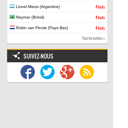
Lionel Messi (Argentine)
4 buts
Neymar (Brésil)
4 buts
Robin van Persie (Pays-Bas)
4 buts
Tous les buteurs >
SUIVEZ-NOUS