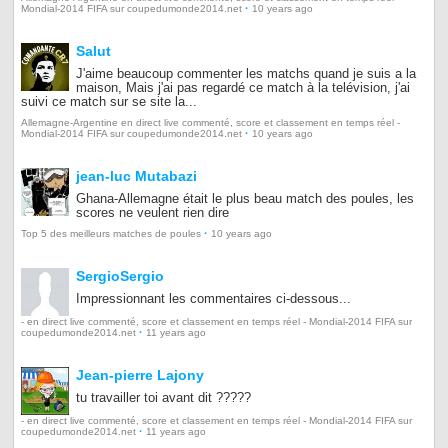
·
Mondial-2014 FIFA sur coupedumonde2014.net
10 years ago
Salut
J'aime beaucoup commenter les matchs quand je suis a la
maison, Mais j'ai pas regardé ce match à la telévision, j'ai
suivi ce match sur se site la...
Allemagne-Argentine en direct live commenté, score et classement en temps réel -
·
Mondial-2014 FIFA sur coupedumonde2014.net
10 years ago
jean-luc Mutabazi
Ghana-Allemagne était le plus beau match des poules, les
scores ne veulent rien dire
·
Top 5 des meilleurs matches de poules
10 years ago
SergioSergio
Impressionnant les commentaires ci-dessous...
- en direct live commenté, score et classement en temps réel - Mondial-2014 FIFA sur
·
coupedumonde2014.net
11 years ago
Jean-pierre Lajony
tu travailler toi avant dit ?????
- en direct live commenté, score et classement en temps réel - Mondial-2014 FIFA sur
·
coupedumonde2014.net
11 years ago