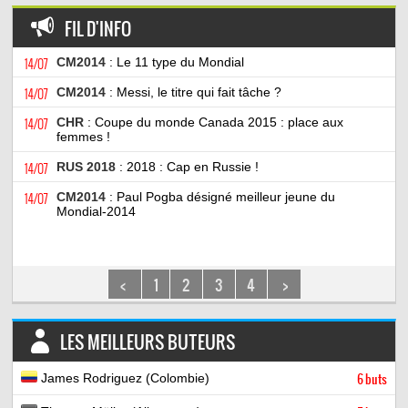
FIL D'INFO
14/07
CM2014
: Le 11 type du Mondial
14/07
CM2014
: Messi, le titre qui fait tâche ?
14/07
CHR
: Coupe du monde Canada 2015 : place aux
femmes !
14/07
RUS 2018
: 2018 : Cap en Russie !
14/07
CM2014
: Paul Pogba désigné meilleur jeune du
Mondial-2014
<
1
2
3
4
>
LES MEILLEURS BUTEURS
James Rodriguez (Colombie)
6 buts