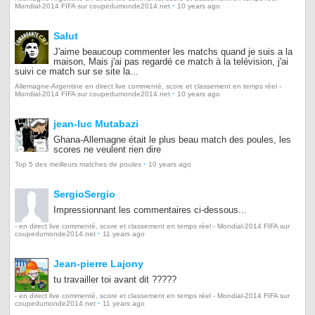
·
Mondial-2014 FIFA sur coupedumonde2014.net
10 years ago
Salut
J'aime beaucoup commenter les matchs quand je suis a la
maison, Mais j'ai pas regardé ce match à la telévision, j'ai
suivi ce match sur se site la...
Allemagne-Argentine en direct live commenté, score et classement en temps réel -
·
Mondial-2014 FIFA sur coupedumonde2014.net
10 years ago
jean-luc Mutabazi
Ghana-Allemagne était le plus beau match des poules, les
scores ne veulent rien dire
·
Top 5 des meilleurs matches de poules
10 years ago
SergioSergio
Impressionnant les commentaires ci-dessous...
- en direct live commenté, score et classement en temps réel - Mondial-2014 FIFA sur
·
coupedumonde2014.net
11 years ago
Jean-pierre Lajony
tu travailler toi avant dit ?????
- en direct live commenté, score et classement en temps réel - Mondial-2014 FIFA sur
·
coupedumonde2014.net
11 years ago