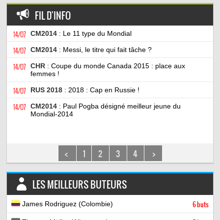
FIL D'INFO
14/07
CM2014
: Le 11 type du Mondial
14/07
CM2014
: Messi, le titre qui fait tâche ?
14/07
CHR
: Coupe du monde Canada 2015 : place aux
femmes !
14/07
RUS 2018
: 2018 : Cap en Russie !
14/07
CM2014
: Paul Pogba désigné meilleur jeune du
Mondial-2014
<
1
2
3
4
>
LES MEILLEURS BUTEURS
James Rodriguez (Colombie)
6 buts