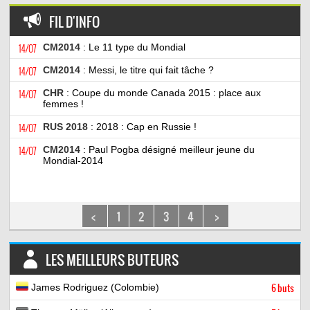
FIL D'INFO
14/07
CM2014
: Le 11 type du Mondial
14/07
CM2014
: Messi, le titre qui fait tâche ?
14/07
CHR
: Coupe du monde Canada 2015 : place aux
femmes !
14/07
RUS 2018
: 2018 : Cap en Russie !
14/07
CM2014
: Paul Pogba désigné meilleur jeune du
Mondial-2014
<
1
2
3
4
>
LES MEILLEURS BUTEURS
James Rodriguez (Colombie)
6 buts