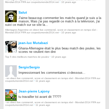
·
Mondial-2014 FIFA sur coupedumonde2014.net
10 years ago
Salut
J'aime beaucoup commenter les matchs quand je suis a la
maison, Mais j'ai pas regardé ce match à la telévision, j'ai
suivi ce match sur se site la...
Allemagne-Argentine en direct live commenté, score et classement en temps réel -
·
Mondial-2014 FIFA sur coupedumonde2014.net
10 years ago
jean-luc Mutabazi
Ghana-Allemagne était le plus beau match des poules, les
scores ne veulent rien dire
·
Top 5 des meilleurs matches de poules
10 years ago
SergioSergio
Impressionnant les commentaires ci-dessous...
- en direct live commenté, score et classement en temps réel - Mondial-2014 FIFA sur
·
coupedumonde2014.net
11 years ago
Jean-pierre Lajony
tu travailler toi avant dit ?????
- en direct live commenté, score et classement en temps réel - Mondial-2014 FIFA sur
·
coupedumonde2014.net
11 years ago