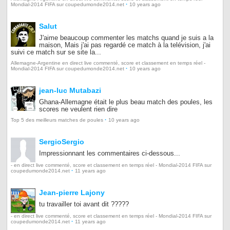
·
Mondial-2014 FIFA sur coupedumonde2014.net
10 years ago
Salut
J'aime beaucoup commenter les matchs quand je suis a la
maison, Mais j'ai pas regardé ce match à la telévision, j'ai
suivi ce match sur se site la...
Allemagne-Argentine en direct live commenté, score et classement en temps réel -
·
Mondial-2014 FIFA sur coupedumonde2014.net
10 years ago
jean-luc Mutabazi
Ghana-Allemagne était le plus beau match des poules, les
scores ne veulent rien dire
·
Top 5 des meilleurs matches de poules
10 years ago
SergioSergio
Impressionnant les commentaires ci-dessous...
- en direct live commenté, score et classement en temps réel - Mondial-2014 FIFA sur
·
coupedumonde2014.net
11 years ago
Jean-pierre Lajony
tu travailler toi avant dit ?????
- en direct live commenté, score et classement en temps réel - Mondial-2014 FIFA sur
·
coupedumonde2014.net
11 years ago