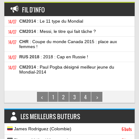
FIL D'INFO
14/07
CM2014
: Le 11 type du Mondial
14/07
CM2014
: Messi, le titre qui fait tâche ?
14/07
CHR
: Coupe du monde Canada 2015 : place aux
femmes !
14/07
RUS 2018
: 2018 : Cap en Russie !
14/07
CM2014
: Paul Pogba désigné meilleur jeune du
Mondial-2014
<
1
2
3
4
>
LES MEILLEURS BUTEURS
James Rodriguez (Colombie)
6 buts