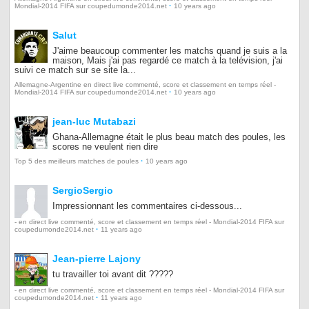
·
Mondial-2014 FIFA sur coupedumonde2014.net
10 years ago
Salut
J'aime beaucoup commenter les matchs quand je suis a la
maison, Mais j'ai pas regardé ce match à la telévision, j'ai
suivi ce match sur se site la...
Allemagne-Argentine en direct live commenté, score et classement en temps réel -
·
Mondial-2014 FIFA sur coupedumonde2014.net
10 years ago
jean-luc Mutabazi
Ghana-Allemagne était le plus beau match des poules, les
scores ne veulent rien dire
·
Top 5 des meilleurs matches de poules
10 years ago
SergioSergio
Impressionnant les commentaires ci-dessous...
- en direct live commenté, score et classement en temps réel - Mondial-2014 FIFA sur
·
coupedumonde2014.net
11 years ago
Jean-pierre Lajony
tu travailler toi avant dit ?????
- en direct live commenté, score et classement en temps réel - Mondial-2014 FIFA sur
·
coupedumonde2014.net
11 years ago