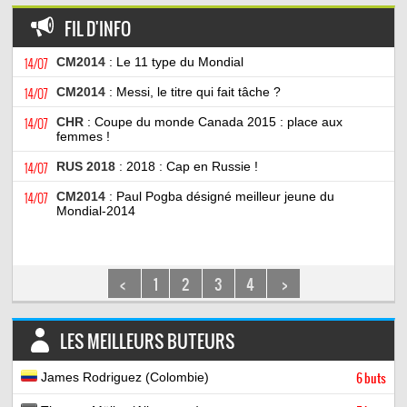
FIL D'INFO
14/07
CM2014
: Le 11 type du Mondial
14/07
CM2014
: Messi, le titre qui fait tâche ?
14/07
CHR
: Coupe du monde Canada 2015 : place aux
femmes !
14/07
RUS 2018
: 2018 : Cap en Russie !
14/07
CM2014
: Paul Pogba désigné meilleur jeune du
Mondial-2014
<
1
2
3
4
>
LES MEILLEURS BUTEURS
James Rodriguez (Colombie)
6 buts