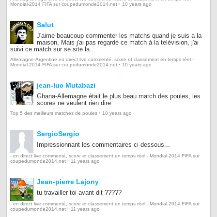
·
Mondial-2014 FIFA sur coupedumonde2014.net
10 years ago
Salut
J'aime beaucoup commenter les matchs quand je suis a la
maison, Mais j'ai pas regardé ce match à la telévision, j'ai
suivi ce match sur se site la...
Allemagne-Argentine en direct live commenté, score et classement en temps réel -
·
Mondial-2014 FIFA sur coupedumonde2014.net
10 years ago
jean-luc Mutabazi
Ghana-Allemagne était le plus beau match des poules, les
scores ne veulent rien dire
·
Top 5 des meilleurs matches de poules
10 years ago
SergioSergio
Impressionnant les commentaires ci-dessous...
- en direct live commenté, score et classement en temps réel - Mondial-2014 FIFA sur
·
coupedumonde2014.net
11 years ago
Jean-pierre Lajony
tu travailler toi avant dit ?????
- en direct live commenté, score et classement en temps réel - Mondial-2014 FIFA sur
·
coupedumonde2014.net
11 years ago