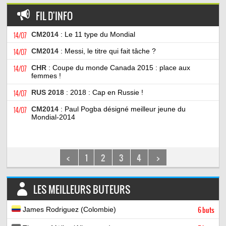
FIL D'INFO
14/07
CM2014
: Le 11 type du Mondial
14/07
CM2014
: Messi, le titre qui fait tâche ?
14/07
CHR
: Coupe du monde Canada 2015 : place aux
femmes !
14/07
RUS 2018
: 2018 : Cap en Russie !
14/07
CM2014
: Paul Pogba désigné meilleur jeune du
Mondial-2014
<
1
2
3
4
>
LES MEILLEURS BUTEURS
James Rodriguez (Colombie)
6 buts