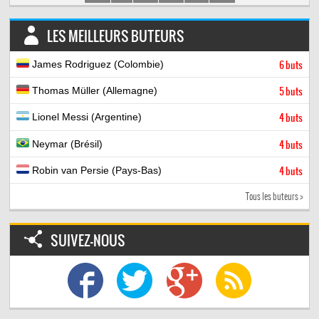
LES MEILLEURS BUTEURS
James Rodriguez (Colombie)
6 buts
Thomas Müller (Allemagne)
5 buts
Lionel Messi (Argentine)
4 buts
Neymar (Brésil)
4 buts
Robin van Persie (Pays-Bas)
4 buts
Tous les buteurs >
SUIVEZ-NOUS