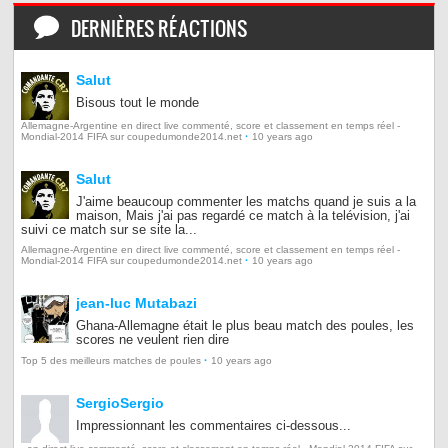
DERNIÈRES RÉACTIONS
Salut
Bisous tout le monde
Allemagne-Argentine en direct live commenté, score et classement en temps réel -
·
Mondial-2014 FIFA sur coupedumonde2014.net
10 years ago
Salut
J'aime beaucoup commenter les matchs quand je suis a la
maison, Mais j'ai pas regardé ce match à la telévision, j'ai
suivi ce match sur se site la...
Allemagne-Argentine en direct live commenté, score et classement en temps réel -
·
Mondial-2014 FIFA sur coupedumonde2014.net
10 years ago
jean-luc Mutabazi
Ghana-Allemagne était le plus beau match des poules, les
scores ne veulent rien dire
·
Top 5 des meilleurs matches de poules
10 years ago
SergioSergio
Impressionnant les commentaires ci-dessous...