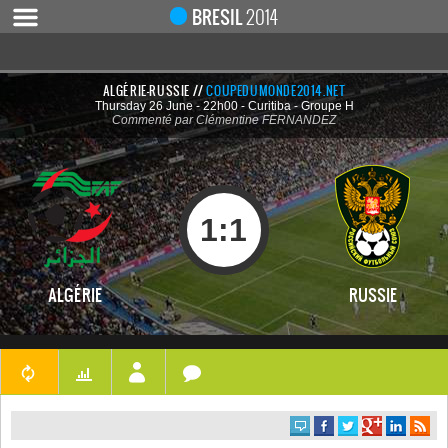
BRESIL
2014
ALGÉRIE-RUSSIE //
COUPEDUMONDE2014.NET
Thursday 26 June - 22h00 - Curitiba - Groupe H
ACCUEIL
Commenté par Clémentine FERNANDEZ
ACTUALITÉ
COUPE DU MONDE 2019
MONDIAL 2014
1
:
1
CALENDRIER / RÉSULTATS
QUARTS DE FINALE
ALGÉRIE
RUSSIE
DEMI-FINALES
CLASSEMENTS
LES BUTEURS
HOMME DU MATCH
LES 32 ÉQUIPES