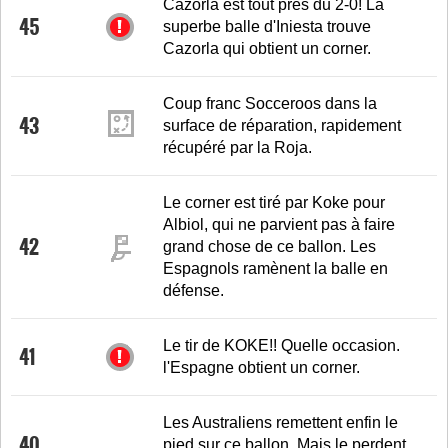
Cazorla est tout près du 2-0! La
45
superbe balle d'Iniesta trouve
Cazorla qui obtient un corner.
Coup franc Socceroos dans la
43
surface de réparation, rapidement
récupéré par la Roja.
Le corner est tiré par Koke pour
Albiol, qui ne parvient pas à faire
42
grand chose de ce ballon. Les
Espagnols ramènent la balle en
défense.
Le tir de KOKE!! Quelle occasion.
41
l'Espagne obtient un corner.
Les Australiens remettent enfin le
40
pied sur ce ballon. Mais le perdent