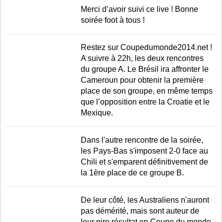
LE RÈGLEMENT
Merci d’avoir suivi ce live ! Bonne
soirée foot à tous !
LES STADES
QUALIFICATIONS
Restez sur Coupedumonde2014.net !
HISTORIQUE
A suivre à 22h, les deux rencontres
du groupe A. Le Brésil ira affronter le
COUPE DES CONFÉDÉRATIONS
Cameroun pour obtenir la première
place de son groupe, en même temps
que l’opposition entre la Croatie et le
Mexique.
Dans l'autre rencontre de la soirée,
les Pays-Bas s'imposent 2-0 face au
Chili et s'emparent définitivement de
la 1ère place de ce groupe B.
De leur côté, les Australiens n'auront
pas démérité, mais sont auteur de
leur pire résultat en Coupe du monde