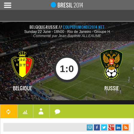
BRESIL
2014
BELGIQUE-RUSSIE //
COUPEDUMONDE2014.NET
Sunday 22 June - 18h00 - Rio de Janeiro - Groupe H
ACCUEIL
Commenté par Jean-Baptiste ALLEAUME
ACTUALITÉ
COUPE DU MONDE 2019
MONDIAL 2014
1
:
0
CALENDRIER / RÉSULTATS
QUARTS DE FINALE
BELGIQUE
RUSSIE
DEMI-FINALES
CLASSEMENTS
LES BUTEURS
HOMME DU MATCH
LES 32 ÉQUIPES