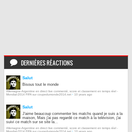
DERNIÈRES RÉACTIONS
Salut
Bisous tout le monde
Allemagne-Argentine en direct live commenté, score et classement en temps réel -
·
Mondial-2014 FIFA sur coupedumonde2014.net
10 years ago
Salut
J'aime beaucoup commenter les matchs quand je suis a la
maison, Mais j'ai pas regardé ce match à la telévision, j'ai
suivi ce match sur se site la...
Allemagne-Argentine en direct live commenté, score et classement en temps réel -
·
Mondial-2014 FIFA sur coupedumonde2014.net
10 years ago