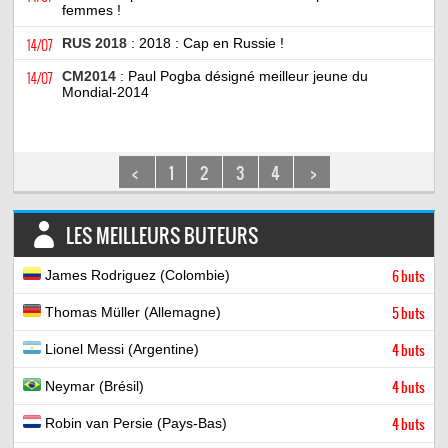
femmes !
14/07
RUS 2018
: 2018 : Cap en Russie !
14/07
CM2014
: Paul Pogba désigné meilleur jeune du
Mondial-2014
<
1
2
3
4
>
LES MEILLEURS BUTEURS
James Rodriguez (Colombie)
6 buts
Thomas Müller (Allemagne)
5 buts
Lionel Messi (Argentine)
4 buts
Neymar (Brésil)
4 buts
Robin van Persie (Pays-Bas)
4 buts