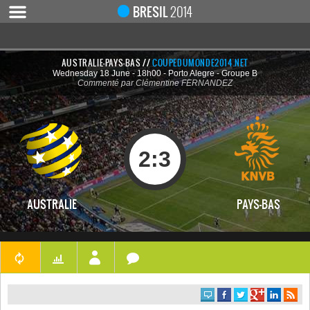
BRESIL
2014
AUSTRALIE-PAYS-BAS //
COUPEDUMONDE2014.NET
Wednesday 18 June - 18h00 - Porto Alegre - Groupe B
ACCUEIL
Commenté par Clémentine FERNANDEZ
ACTUALITÉ
COUPE DU MONDE 2019
MONDIAL 2014
2
:
3
CALENDRIER / RÉSULTATS
QUARTS DE FINALE
AUSTRALIE
PAYS-BAS
DEMI-FINALES
CLASSEMENTS
LES BUTEURS
HOMME DU MATCH
LES 32 ÉQUIPES