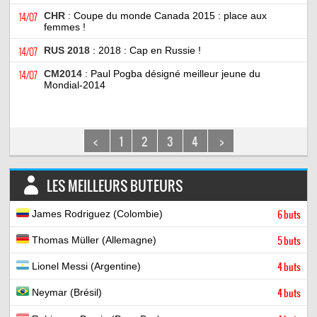
14/07
CHR
: Coupe du monde Canada 2015 : place aux
femmes !
14/07
RUS 2018
: 2018 : Cap en Russie !
14/07
CM2014
: Paul Pogba désigné meilleur jeune du
Mondial-2014
<
1
2
3
4
>
LES MEILLEURS BUTEURS
James Rodriguez (Colombie)
6 buts
Thomas Müller (Allemagne)
5 buts
Lionel Messi (Argentine)
4 buts
Neymar (Brésil)
4 buts