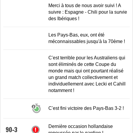
LE RÈGLEMENT
Merci à tous de nous avoir suivi ! A
suivre : Espagne - Chili pour la survie
LES STADES
des Ibériques !
QUALIFICATIONS
HISTORIQUE
Les Pays-Bas, eux, ont été
méconnaissables jusqu'à la 70ème !
COUPE DES CONFÉDÉRATIONS
C'est terrible pour les Australiens qui
sont éliminés de cette Coupe du
monde mais qui ont pourtant réalisé
un grand match collectivement et
individuellement avec Lecki et Cahill
notamment !
C'est fini victoire des Pays-Bas 3-2 !
Dernière occasion hollandaise
90+3
repoussée par le gardien !