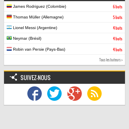
James Rodriguez (Colombie)
6 buts
Thomas Müller (Allemagne)
5 buts
Lionel Messi (Argentine)
4 buts
Neymar (Brésil)
4 buts
Robin van Persie (Pays-Bas)
4 buts
Tous les buteurs >
SUIVEZ-NOUS