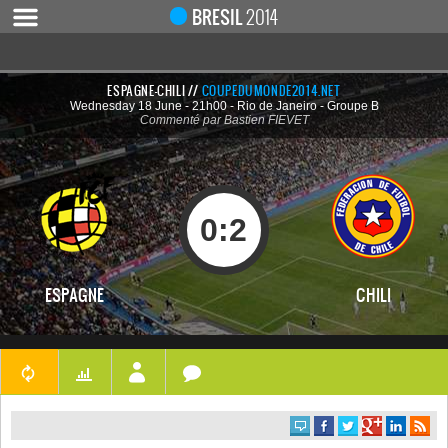
BRESIL
2014
ESPAGNE-CHILI //
COUPEDUMONDE2014.NET
Wednesday 18 June - 21h00 - Rio de Janeiro - Groupe B
ACCUEIL
Commenté par Bastien FIEVET
ACTUALITÉ
COUPE DU MONDE 2019
MONDIAL 2014
0
:
2
CALENDRIER / RÉSULTATS
QUARTS DE FINALE
ESPAGNE
CHILI
DEMI-FINALES
CLASSEMENTS
LES BUTEURS
HOMME DU MATCH
LES 32 ÉQUIPES