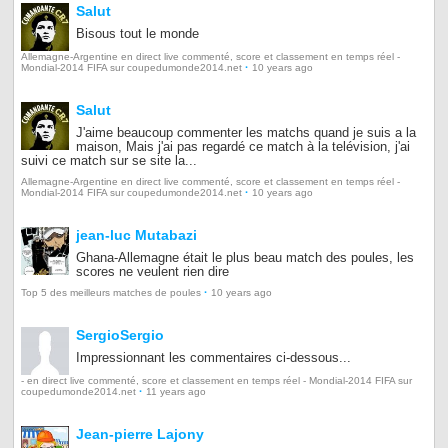
Salut
Bisous tout le monde
Allemagne-Argentine en direct live commenté, score et classement en temps réel -
·
Mondial-2014 FIFA sur coupedumonde2014.net
10 years ago
Salut
J'aime beaucoup commenter les matchs quand je suis a la
maison, Mais j'ai pas regardé ce match à la telévision, j'ai
suivi ce match sur se site la...
Allemagne-Argentine en direct live commenté, score et classement en temps réel -
·
Mondial-2014 FIFA sur coupedumonde2014.net
10 years ago
jean-luc Mutabazi
Ghana-Allemagne était le plus beau match des poules, les
scores ne veulent rien dire
·
Top 5 des meilleurs matches de poules
10 years ago
SergioSergio
Impressionnant les commentaires ci-dessous...
- en direct live commenté, score et classement en temps réel - Mondial-2014 FIFA sur
·
coupedumonde2014.net
11 years ago
Jean-pierre Lajony