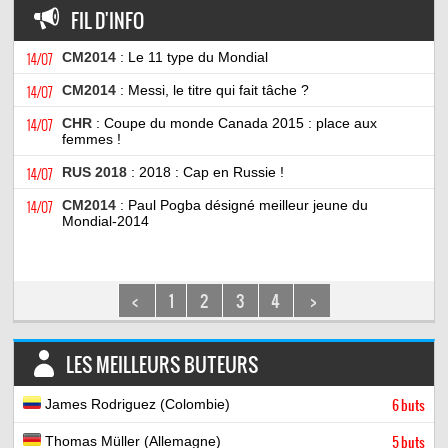
FIL D'INFO
14/07
CM2014
: Le 11 type du Mondial
14/07
CM2014
: Messi, le titre qui fait tâche ?
14/07
CHR
: Coupe du monde Canada 2015 : place aux
femmes !
14/07
RUS 2018
: 2018 : Cap en Russie !
14/07
CM2014
: Paul Pogba désigné meilleur jeune du
Mondial-2014
<
1
2
3
4
>
LES MEILLEURS BUTEURS
James Rodriguez (Colombie)
6 buts
Thomas Müller (Allemagne)
5 buts