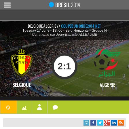
BRESIL
2014
BELGIQUE-ALGÉRIE //
COUPEDUMONDE2014.NET
Tuesday 17 June - 18h00 - Belo Horizonte - Groupe H
ACCUEIL
Commenté par Jean-Baptiste ALLEAUME
ACTUALITÉ
COUPE DU MONDE 2019
MONDIAL 2014
2
:
1
CALENDRIER / RÉSULTATS
QUARTS DE FINALE
BELGIQUE
ALGÉRIE
DEMI-FINALES
CLASSEMENTS
LES BUTEURS
HOMME DU MATCH
LES 32 ÉQUIPES