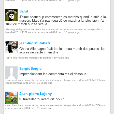
·
Mondial-2014 FIFA sur coupedumonde2014.net
10 years ago
Salut
J'aime beaucoup commenter les matchs quand je suis a la
maison, Mais j'ai pas regardé ce match à la telévision, j'ai
suivi ce match sur se site la...
Allemagne-Argentine en direct live commenté, score et classement en temps réel -
·
Mondial-2014 FIFA sur coupedumonde2014.net
10 years ago
jean-luc Mutabazi
Ghana-Allemagne était le plus beau match des poules, les
scores ne veulent rien dire
·
Top 5 des meilleurs matches de poules
10 years ago
SergioSergio
Impressionnant les commentaires ci-dessous...
- en direct live commenté, score et classement en temps réel - Mondial-2014 FIFA sur
·
coupedumonde2014.net
11 years ago
Jean-pierre Lajony
tu travailler toi avant dit ?????
- en direct live commenté, score et classement en temps réel - Mondial-2014 FIFA sur
·
coupedumonde2014.net
11 years ago