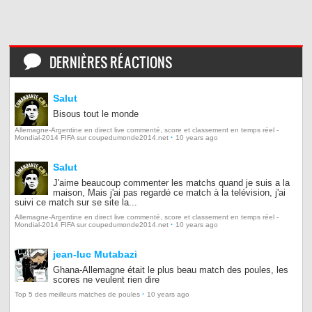
DERNIÈRES RÉACTIONS
Salut
Bisous tout le monde
Allemagne-Argentine en direct live commenté, score et classement en temps réel -
·
Mondial-2014 FIFA sur coupedumonde2014.net
10 years ago
Salut
J'aime beaucoup commenter les matchs quand je suis a la
maison, Mais j'ai pas regardé ce match à la telévision, j'ai
suivi ce match sur se site la...
Allemagne-Argentine en direct live commenté, score et classement en temps réel -
·
Mondial-2014 FIFA sur coupedumonde2014.net
10 years ago
jean-luc Mutabazi
Ghana-Allemagne était le plus beau match des poules, les
scores ne veulent rien dire
·
Top 5 des meilleurs matches de poules
10 years ago