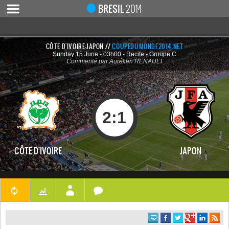
BRESIL
2014
CÔTE D'IVOIRE-JAPON //
COUPEDUMONDE2014.NET
Sunday 15 June - 03h00 - Recife - Groupe C
ACCUEIL
Commenté par Aurélien RENAULT
ACTUALITÉ
COUPE DU MONDE 2019
MONDIAL 2014
2
:
1
CALENDRIER / RÉSULTATS
QUARTS DE FINALE
CÔTE D'IVOIRE
JAPON
DEMI-FINALES
CLASSEMENTS
LES BUTEURS
HOMME DU MATCH
LES 32 ÉQUIPES