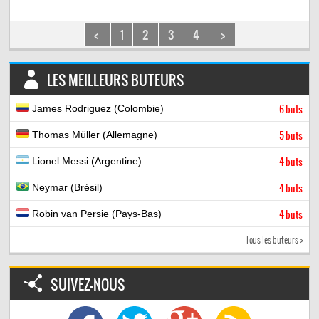
<
1
2
3
4
>
LES MEILLEURS BUTEURS
James Rodriguez (Colombie)
6 buts
Thomas Müller (Allemagne)
5 buts
Lionel Messi (Argentine)
4 buts
Neymar (Brésil)
4 buts
Robin van Persie (Pays-Bas)
4 buts
Tous les buteurs >
SUIVEZ-NOUS