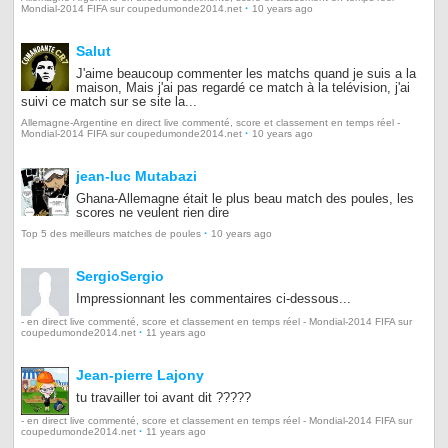
·
Mondial-2014 FIFA sur coupedumonde2014.net
10 years ago
Salut
J'aime beaucoup commenter les matchs quand je suis a la
maison, Mais j'ai pas regardé ce match à la telévision, j'ai
suivi ce match sur se site la...
Allemagne-Argentine en direct live commenté, score et classement en temps réel -
·
Mondial-2014 FIFA sur coupedumonde2014.net
10 years ago
jean-luc Mutabazi
Ghana-Allemagne était le plus beau match des poules, les
scores ne veulent rien dire
·
Top 5 des meilleurs matches de poules
10 years ago
SergioSergio
Impressionnant les commentaires ci-dessous...
- en direct live commenté, score et classement en temps réel - Mondial-2014 FIFA sur
·
coupedumonde2014.net
11 years ago
Jean-pierre Lajony
tu travailler toi avant dit ?????
- en direct live commenté, score et classement en temps réel - Mondial-2014 FIFA sur
·
coupedumonde2014.net
11 years ago