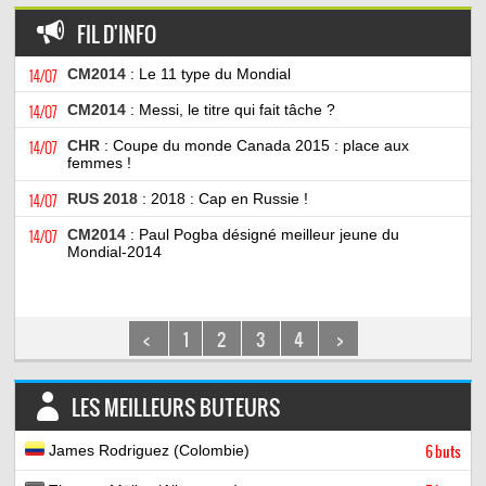
FIL D'INFO
14/07
CM2014
: Le 11 type du Mondial
14/07
CM2014
: Messi, le titre qui fait tâche ?
14/07
CHR
: Coupe du monde Canada 2015 : place aux
femmes !
14/07
RUS 2018
: 2018 : Cap en Russie !
14/07
CM2014
: Paul Pogba désigné meilleur jeune du
Mondial-2014
<
1
2
3
4
>
LES MEILLEURS BUTEURS
James Rodriguez (Colombie)
6 buts