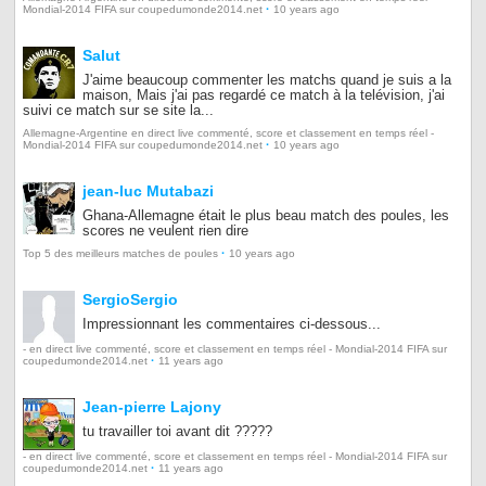
·
Mondial-2014 FIFA sur coupedumonde2014.net
10 years ago
Salut
J'aime beaucoup commenter les matchs quand je suis a la
maison, Mais j'ai pas regardé ce match à la telévision, j'ai
suivi ce match sur se site la...
Allemagne-Argentine en direct live commenté, score et classement en temps réel -
·
Mondial-2014 FIFA sur coupedumonde2014.net
10 years ago
jean-luc Mutabazi
Ghana-Allemagne était le plus beau match des poules, les
scores ne veulent rien dire
·
Top 5 des meilleurs matches de poules
10 years ago
SergioSergio
Impressionnant les commentaires ci-dessous...
- en direct live commenté, score et classement en temps réel - Mondial-2014 FIFA sur
·
coupedumonde2014.net
11 years ago
Jean-pierre Lajony
tu travailler toi avant dit ?????
- en direct live commenté, score et classement en temps réel - Mondial-2014 FIFA sur
·
coupedumonde2014.net
11 years ago