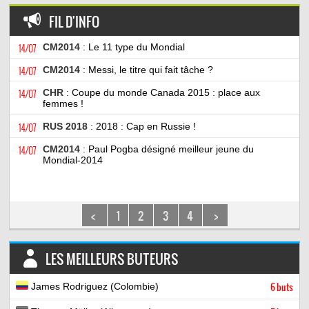
FIL D'INFO
14/07
CM2014
: Le 11 type du Mondial
14/07
CM2014
: Messi, le titre qui fait tâche ?
14/07
CHR
: Coupe du monde Canada 2015 : place aux
femmes !
14/07
RUS 2018
: 2018 : Cap en Russie !
14/07
CM2014
: Paul Pogba désigné meilleur jeune du
Mondial-2014
<
1
2
3
4
>
LES MEILLEURS BUTEURS
James Rodriguez (Colombie)
6 buts