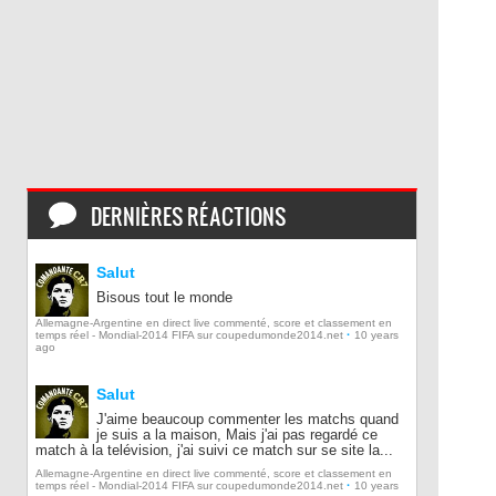
DERNIÈRES RÉACTIONS
Salut
Bisous tout le monde
Allemagne-Argentine en direct live commenté, score et classement en
·
temps réel - Mondial-2014 FIFA sur coupedumonde2014.net
10 years
ago
Salut
J'aime beaucoup commenter les matchs quand
je suis a la maison, Mais j'ai pas regardé ce
match à la telévision, j'ai suivi ce match sur se site la...
Allemagne-Argentine en direct live commenté, score et classement en
·
temps réel - Mondial-2014 FIFA sur coupedumonde2014.net
10 years