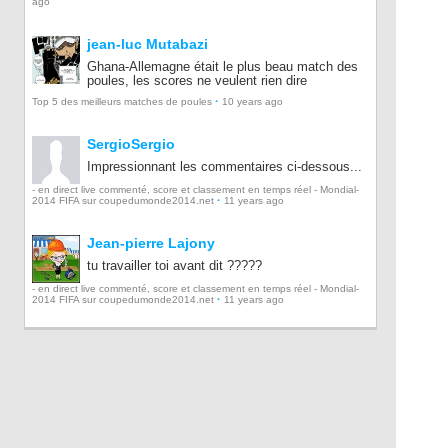
ago
jean-luc Mutabazi
Ghana-Allemagne était le plus beau match des
poules, les scores ne veulent rien dire
·
Top 5 des meilleurs matches de poules
10 years ago
SergioSergio
Impressionnant les commentaires ci-dessous...
- en direct live commenté, score et classement en temps réel - Mondial-
·
2014 FIFA sur coupedumonde2014.net
11 years ago
Jean-pierre Lajony
tu travailler toi avant dit ?????
- en direct live commenté, score et classement en temps réel - Mondial-
·
2014 FIFA sur coupedumonde2014.net
11 years ago