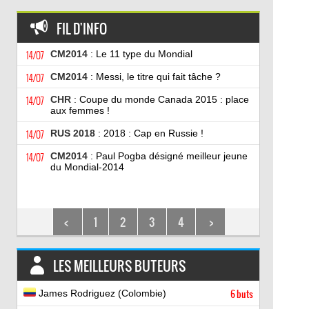
FIL D'INFO
14/07
CM2014
: Le 11 type du Mondial
14/07
CM2014
: Messi, le titre qui fait tâche ?
14/07
CHR
: Coupe du monde Canada 2015 : place
aux femmes !
14/07
RUS 2018
: 2018 : Cap en Russie !
14/07
CM2014
: Paul Pogba désigné meilleur jeune
du Mondial-2014
<
1
2
3
4
>
LES MEILLEURS BUTEURS
James Rodriguez (Colombie)
6 buts