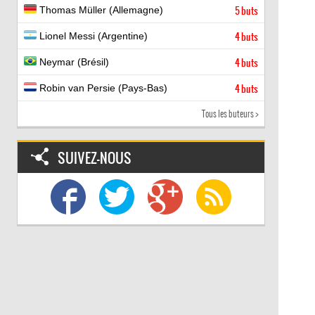
Thomas Müller (Allemagne)
5 buts
Lionel Messi (Argentine)
4 buts
Neymar (Brésil)
4 buts
Robin van Persie (Pays-Bas)
4 buts
Tous les buteurs >
SUIVEZ-NOUS