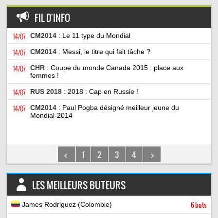
FIL D'INFO
14/07
CM2014
: Le 11 type du Mondial
14/07
CM2014
: Messi, le titre qui fait tâche ?
14/07
CHR
: Coupe du monde Canada 2015 : place aux
femmes !
14/07
RUS 2018
: 2018 : Cap en Russie !
14/07
CM2014
: Paul Pogba désigné meilleur jeune du
Mondial-2014
<
1
2
3
4
>
LES MEILLEURS BUTEURS
James Rodriguez (Colombie)
6 buts