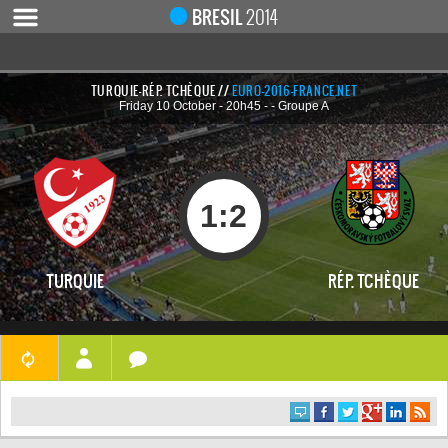
BRESIL
2014
TURQUIE-RÉP. TCHÈQUE //
EURO-2016-FRANCE.NET
Friday 10 October - 20h45 - - Groupe A
ACCUEIL
ACTUALITÉ
COUPE DU MONDE 2019
1
:
2
MONDIAL 2014
CALENDRIER / RÉSULTATS
QUARTS DE FINALE
TURQUIE
RÉP. TCHÈQUE
DEMI-FINALES
CLASSEMENTS
LES BUTEURS
HOMME DU MATCH
LES 32 ÉQUIPES