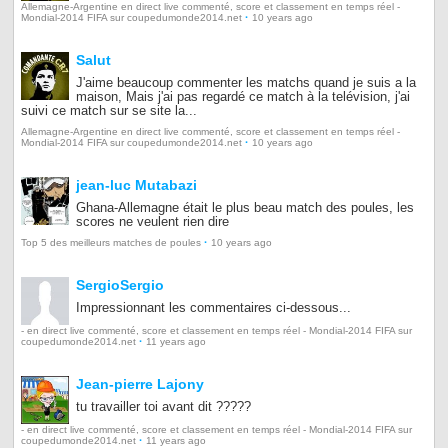
Allemagne-Argentine en direct live commenté, score et classement en temps réel -
·
Mondial-2014 FIFA sur coupedumonde2014.net
10 years ago
Salut
J'aime beaucoup commenter les matchs quand je suis a la
maison, Mais j'ai pas regardé ce match à la telévision, j'ai
suivi ce match sur se site la...
Allemagne-Argentine en direct live commenté, score et classement en temps réel -
·
Mondial-2014 FIFA sur coupedumonde2014.net
10 years ago
jean-luc Mutabazi
Ghana-Allemagne était le plus beau match des poules, les
scores ne veulent rien dire
·
Top 5 des meilleurs matches de poules
10 years ago
SergioSergio
Impressionnant les commentaires ci-dessous...
- en direct live commenté, score et classement en temps réel - Mondial-2014 FIFA sur
·
coupedumonde2014.net
11 years ago
Jean-pierre Lajony
tu travailler toi avant dit ?????
- en direct live commenté, score et classement en temps réel - Mondial-2014 FIFA sur
·
coupedumonde2014.net
11 years ago