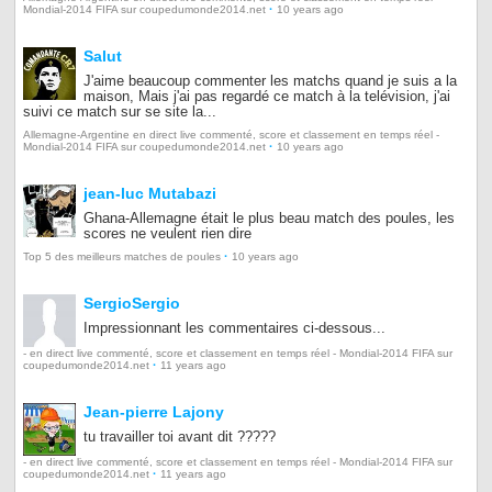
·
Mondial-2014 FIFA sur coupedumonde2014.net
10 years ago
Salut
J'aime beaucoup commenter les matchs quand je suis a la
maison, Mais j'ai pas regardé ce match à la telévision, j'ai
suivi ce match sur se site la...
Allemagne-Argentine en direct live commenté, score et classement en temps réel -
·
Mondial-2014 FIFA sur coupedumonde2014.net
10 years ago
jean-luc Mutabazi
Ghana-Allemagne était le plus beau match des poules, les
scores ne veulent rien dire
·
Top 5 des meilleurs matches de poules
10 years ago
SergioSergio
Impressionnant les commentaires ci-dessous...
- en direct live commenté, score et classement en temps réel - Mondial-2014 FIFA sur
·
coupedumonde2014.net
11 years ago
Jean-pierre Lajony
tu travailler toi avant dit ?????
- en direct live commenté, score et classement en temps réel - Mondial-2014 FIFA sur
·
coupedumonde2014.net
11 years ago