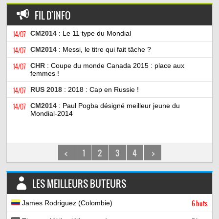
FIL D'INFO
14/07
CM2014
: Le 11 type du Mondial
14/07
CM2014
: Messi, le titre qui fait tâche ?
14/07
CHR
: Coupe du monde Canada 2015 : place aux
femmes !
14/07
RUS 2018
: 2018 : Cap en Russie !
14/07
CM2014
: Paul Pogba désigné meilleur jeune du
Mondial-2014
<
1
2
3
4
>
LES MEILLEURS BUTEURS
James Rodriguez (Colombie)
6 buts