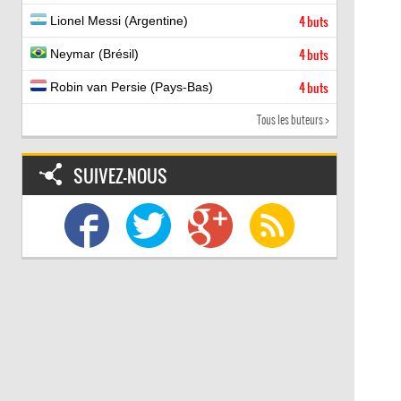
Lionel Messi (Argentine)
4 buts
Neymar (Brésil)
4 buts
Robin van Persie (Pays-Bas)
4 buts
Tous les buteurs >
SUIVEZ-NOUS