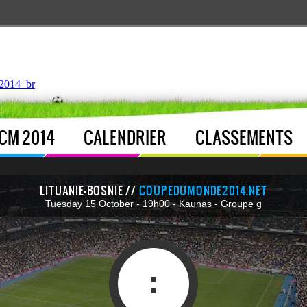
ntroller.php
, line 
122
]
2014_br
CM 2014
CALENDRIER
CLASSEMENTS
LITUANIE-BOSNIE //
COUPEDUMONDE2014.NET
Tuesday 15 October - 19h00 - Kaunas - Groupe g
: