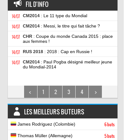
FIL D'INFO
14/07
CM2014
: Le 11 type du Mondial
14/07
CM2014
: Messi, le titre qui fait tâche ?
14/07
CHR
: Coupe du monde Canada 2015 : place
aux femmes !
14/07
RUS 2018
: 2018 : Cap en Russie !
14/07
CM2014
: Paul Pogba désigné meilleur jeune
du Mondial-2014
<
1
2
3
4
>
LES MEILLEURS BUTEURS
James Rodriguez (Colombie)
6 buts
Thomas Müller (Allemagne)
5 buts