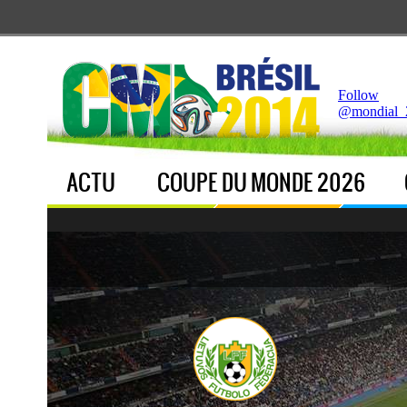
Notice
 (8)
: Undefined index: live [
APP/Controller/LiveCo
Follow
@mondial_
ACTU
COUPE DU MONDE 2026