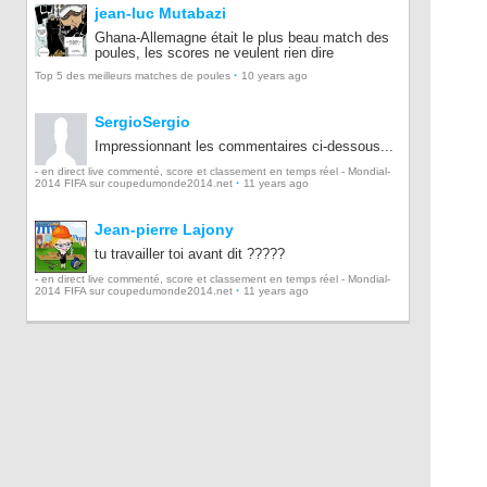
jean-luc Mutabazi
Ghana-Allemagne était le plus beau match des
poules, les scores ne veulent rien dire
·
Top 5 des meilleurs matches de poules
10 years ago
SergioSergio
Impressionnant les commentaires ci-dessous...
- en direct live commenté, score et classement en temps réel - Mondial-
·
2014 FIFA sur coupedumonde2014.net
11 years ago
Jean-pierre Lajony
tu travailler toi avant dit ?????
- en direct live commenté, score et classement en temps réel - Mondial-
·
2014 FIFA sur coupedumonde2014.net
11 years ago