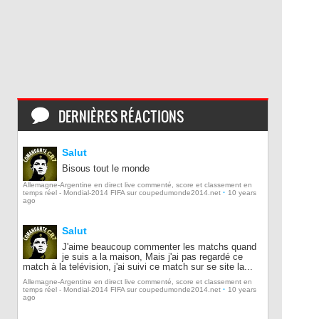
DERNIÈRES RÉACTIONS
Salut
Bisous tout le monde
Allemagne-Argentine en direct live commenté, score et classement en
·
temps réel - Mondial-2014 FIFA sur coupedumonde2014.net
10 years
ago
Salut
J'aime beaucoup commenter les matchs quand
je suis a la maison, Mais j'ai pas regardé ce
match à la telévision, j'ai suivi ce match sur se site la...
Allemagne-Argentine en direct live commenté, score et classement en
·
temps réel - Mondial-2014 FIFA sur coupedumonde2014.net
10 years
ago